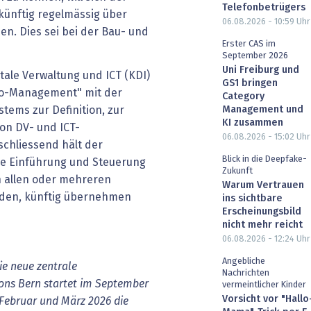
Telefonbetrügers
künftig regelmässig über
06.08.2026 - 10:59
Uhr
en. Dies sei bei der Bau- und
Erster CAS im
.
September 2026
Uni Freiburg und
tale Verwaltung und ICT (KDI)
GS1 bringen
lio-Management" mit der
Category
tems zur Definition, zur
Management und
KI zusammen
on DV- und ICT-
06.08.2026 - 15:02
Uhr
schliessend hält der
Blick in die Deepfake-
die Einführung und Steuerung
Zukunft
n allen oder mehreren
Warum Vertrauen
den, künftig übernehmen
ins sichtbare
Erscheinungsbild
nicht mehr reicht
06.08.2026 - 12:24
Uhr
Angebliche
ie neue zentrale
Nachrichten
ons Bern startet im September
vermeintlicher Kinder
Vorsicht vor "Hallo
 Februar und März 2026 die