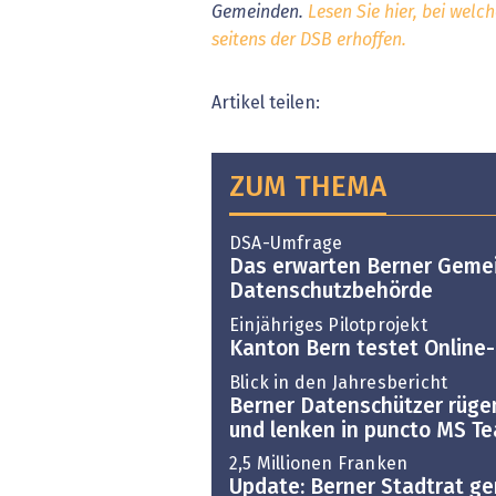
Gemeinden.
Lesen Sie hier, bei welc
seitens der DSB erhoffen.
Artikel teilen:
ZUM THEMA
DSA-Umfrage
Das erwarten Berner Geme
Datenschutzbehörde
Einjähriges Pilotprojekt
Kanton Bern testet Online-
Blick in den Jahresbericht
Berner Datenschützer rüg
und lenken in puncto MS T
2,5 Millionen Franken
Update: Berner Stadtrat g