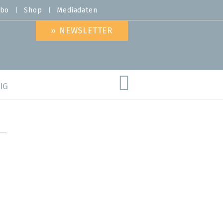
bo
Shop
Mediadaten
» NEWSLETTER
IG
are