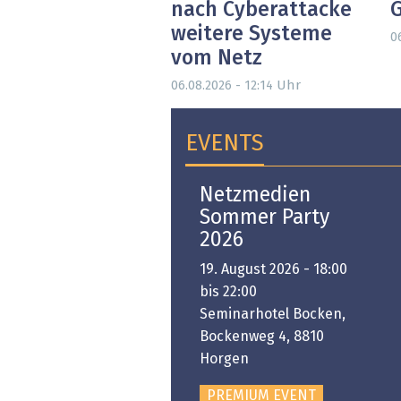
nach Cyberattacke
weitere Systeme
0
vom Netz
Uhr
06.08.2026 - 12:14
EVENTS
Open-i 2026 | The
Netzmedien
Swiss Innovation
Sommer Party
Platform
2026
6. November 2026 -
19. August 2026 - 18:00
:00 bis 18:00
bis 22:00
ongresshaus Zürich
Seminarhotel Bocken,
Bockenweg 4, 8810
PREMIUM EVENT
Horgen
PREMIUM EVENT