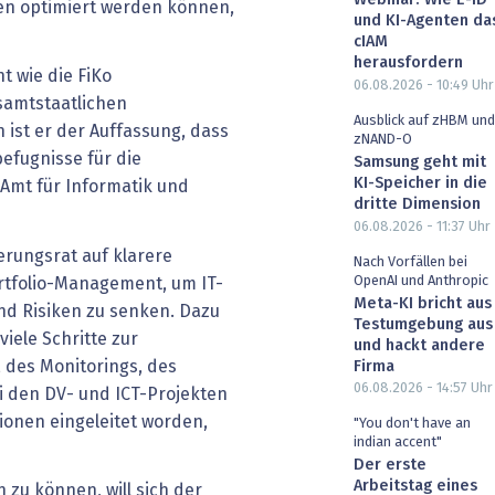
Webinar: Wie E-ID
en optimiert werden können,
und KI-Agenten da
cIAM
herausfordern
t wie die FiKo
06.08.2026 - 10:49
Uhr
samtstaatlichen
Ausblick auf zHBM und
ist er der Auffassung, dass
zNAND-O
efugnisse für die
Samsung geht mit
KI-Speicher in die
 Amt für Informatik und
dritte Dimension
06.08.2026 - 11:37
Uhr
erungsrat auf klarere
Nach Vorfällen bei
OpenAI und Anthropic
rtfolio-Management, um IT-
Meta-KI bricht aus
nd Risiken zu senken. Dazu
Testumgebung aus
viele Schritte zur
und hackt andere
 des Monitorings, des
Firma
06.08.2026 - 14:57
Uhr
i den DV- und ICT-Projekten
onen eingeleitet worden,
"You don't have an
indian accent"
Der erste
Arbeitstag eines
 zu können, will sich der