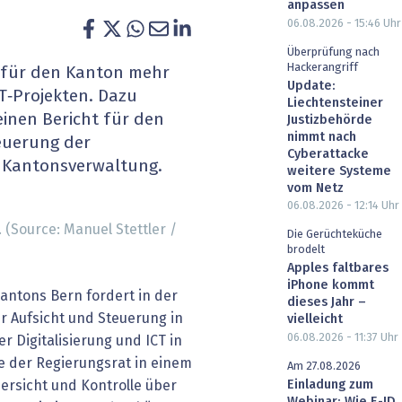
anpassen
heit wird digital
IT for Health
06.08.2026 - 15:46
Uhr
Überprüfung nach
chain
Artificial Intelligence
Hackerangriff
 für den Kanton mehr
Update:
IT‑Projekten. Dazu
Liechtensteiner
SGVO
Finance 2030
einen Bericht für den
Justizbehörde
nimmt nach
euerung der
 Managed Services & Co.
Fintech & Insurtech
Cyberattacke
er Kantonsverwaltung.
weitere Systeme
vom Netz
l Banking
Professional AV & Digital Signage
06.08.2026 - 12:14
Uhr
 (Source: Manuel Stettler /
 Dossiers
» alle Specials
Die Gerüchteküche
brodelt
Apples faltbares
iPhone kommt
antons Bern fordert in der
dieses Jahr –
r Aufsicht und Steuerung in
vielleicht
06.08.2026 - 11:37
Uhr
r Digitalisierung und ICT in
e der Regierungsrat in einem
Am 27.08.2026
bersicht und Kontrolle über
Einladung zum