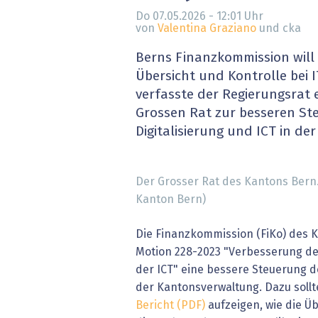
» alle News
Gesund
Do 07.05.2026 - 12:01
Uhr
von
Valentina Graziano
und cka
Block
Berns Finanzkommission will
Übersicht und Kontrolle bei 
EU-D
verfasste der Regierungsrat 
Grossen Rat zur besseren St
XaaS,
Digitalisierung und ICT in d
Digita
Der Grosser Rat des Kantons Bern.
» alle
Kanton Bern)
Die Finanzkommission (FiKo) des K
Motion 228-2023 "Verbesserung de
der ICT" eine bessere Steuerung de
der Kantonsverwaltung. Dazu sollt
Bericht (PDF)
aufzeigen, wie die Ü