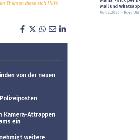
Mama"-Trick per E
hen Themen diese sich Hilfe
Mail und Whatsapp
06.08.2026 - 16:40
Uhr
inden von der neuen
Polizeiposten
en Kamera-Attrappen
eams ein
enehmigt weitere