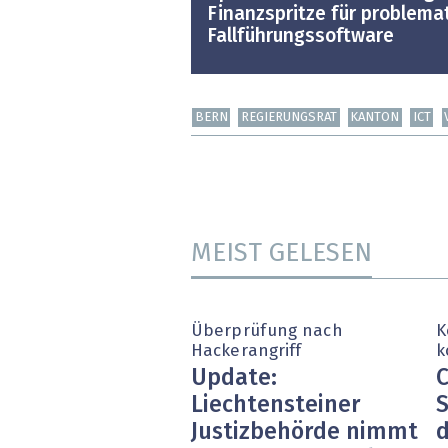
Finanzspritze für problema
Fallführungssoftware
BERN
REGIERUNGSRAT
KANTON
ICT
MEIST GELESEN
Überprüfung nach
K
Hackerangriff
k
Update:
C
Liechtensteiner
S
Justizbehörde nimmt
d