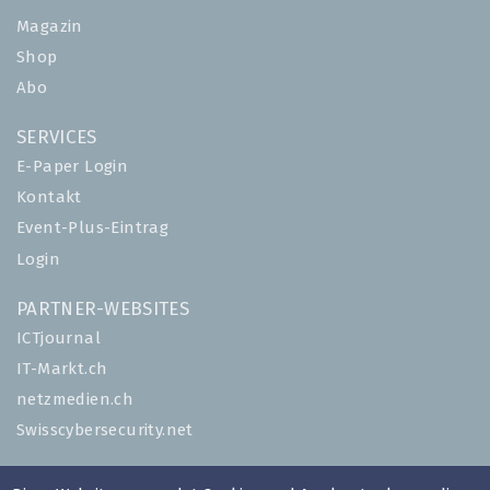
Magazin
Shop
Abo
SERVICES
E-Paper Login
Kontakt
Event-Plus-Eintrag
Login
PARTNER-WEBSITES
ICTjournal
IT-Markt.ch
netzmedien.ch
Swisscybersecurity.net
© NETZMEDIEN AG 2026