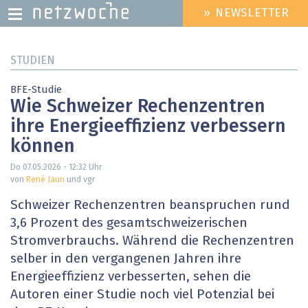
» NEWSLETTER
HEADER
MENU
Direkt
STUDIEN
zum
Inhalt
BFE-Studie
Wie Schweizer Rechenzentren
ihre Energieeffizienz verbessern
können
Do 07.05.2026 - 12:32
Uhr
von
René Jaun
und vgr
Schweizer Rechenzentren beanspruchen rund
3,6 Prozent des gesamtschweizerischen
Stromverbrauchs. Während die Rechenzentren
selber in den vergangenen Jahren ihre
Energieeffizienz verbesserten, sehen die
Autoren einer Studie noch viel Potenzial bei