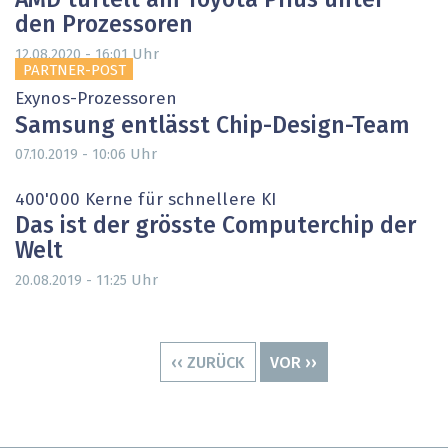
AMD tüftelt am Toyota Prius unter
den Prozessoren
Uhr
12.08.2020 - 16:01
PARTNER-POST
Exynos-Prozessoren
Samsung entlässt Chip-Design-Team
Uhr
07.10.2019 - 10:06
400'000 Kerne für schnellere KI
Das ist der grösste Computerchip der
Welt
Uhr
20.08.2019 - 11:25
Seitennummerierung
VORHERIGE
‹‹ ZURÜCK
NÄCHSTE
VOR ››
SEITE
SEITE