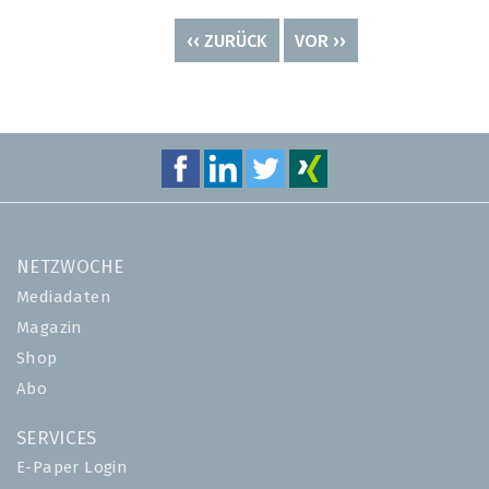
Seitennummerierung
VORHERIGE
‹‹ ZURÜCK
NÄCHSTE
VOR ››
SEITE
SEITE
NETZWOCHE
Mediadaten
Magazin
Shop
Abo
SERVICES
E-Paper Login