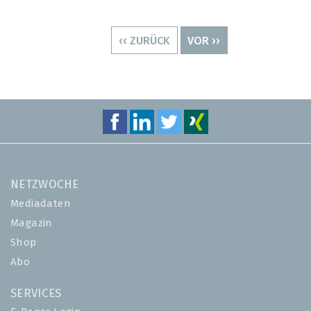
Seitennummerierung
VORHERIGE
‹‹ ZURÜCK
NÄCHSTE
VOR ››
SEITE
SEITE
NETZWOCHE
Mediadaten
Magazin
Shop
Abo
SERVICES