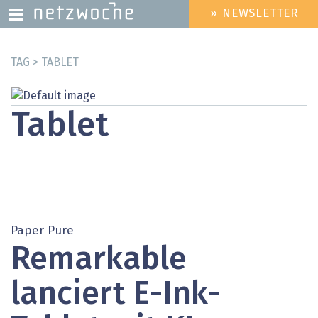
» NEWSLETTER
HEADER
MENU
Direkt
TAG > TABLET
zum
Inhalt
Tablet
Paper Pure
Remarkable
lanciert E-Ink-