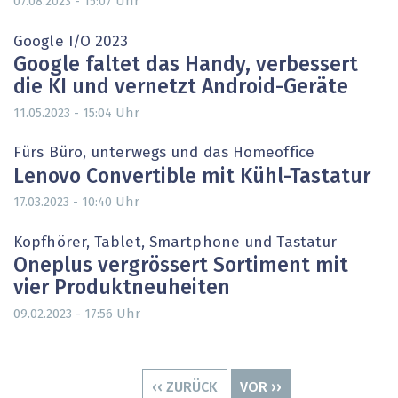
Uhr
07.08.2023 - 15:07
Google I/O 2023
Google faltet das Handy, verbessert
die KI und vernetzt Android-Geräte
Uhr
11.05.2023 - 15:04
Fürs Büro, unterwegs und das Homeoffice
Lenovo Convertible mit Kühl-Tastatur
Uhr
17.03.2023 - 10:40
Kopfhörer, Tablet, Smartphone und Tastatur
Oneplus vergrössert Sortiment mit
vier Produktneuheiten
Uhr
09.02.2023 - 17:56
Seitennummerierung
VORHERIGE
‹‹ ZURÜCK
NÄCHSTE
VOR ››