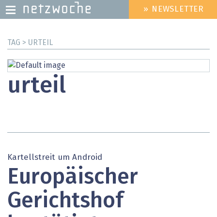
» NEWSLETTER
HEADER
MENU
Direkt
TAG > URTEIL
zum
Inhalt
urteil
Kartellstreit um Android
Europäischer
Gerichtshof