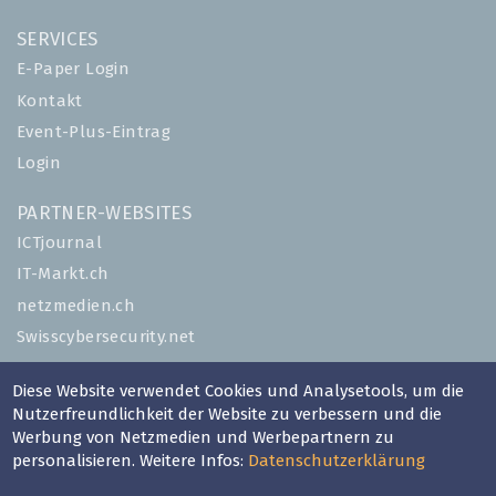
SERVICES
E-Paper Login
Kontakt
Event-Plus-Eintrag
Login
PARTNER-WEBSITES
ICTjournal
IT-Markt.ch
netzmedien.ch
Swisscybersecurity.net
© NETZMEDIEN AG 2026
Diese Website verwendet Cookies und Analysetools, um die
Nutzerfreundlichkeit der Website zu verbessern und die
Impressum
Werbung von Netzmedien und Werbepartnern zu
AGB
personalisieren. Weitere Infos:
Datenschutzerklärung
Nutzungsbestimmungen