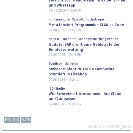
Vorsicht vor "Hallo Mama"-Trick per E-Mail
und Whatsapp
06.08.2026 - 16:40
Uhr
Konkurrenz für OpenAI und Anthropic
Meta lanciert Programmier-KI Muse Code
07.08.2026 - 11:56
Uhr
Nach IT-Pannen bei Arbeitsvermittlungsstellen
Update: SAP droht eine Geldstrafe der
Bundesverwaltung
07.08.2026 - 10:45
Uhr
Syndicom übt Kritik
Swisscom plant dritten Nearshoring-
Standort in Lissabon
07.08.2026 - 11:24
Uhr
ISG-Studie
Wie Schweizer Unternehmen ihre Cloud
an KI anpassen
07.08.2026 - 12:15
Uhr
POLITIK
WEB
WEBCODE
DPF8_5985