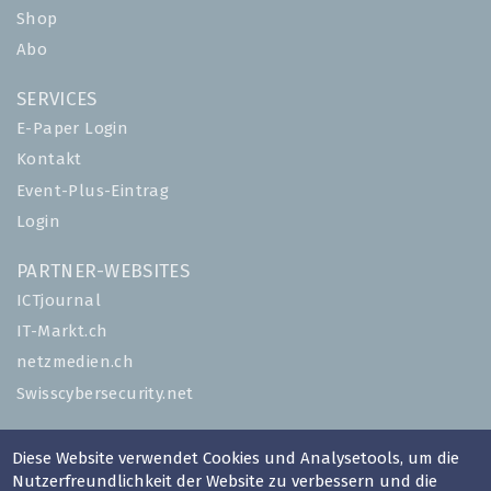
Shop
Abo
SERVICES
E-Paper Login
Kontakt
Event-Plus-Eintrag
Login
PARTNER-WEBSITES
ICTjournal
IT-Markt.ch
netzmedien.ch
Swisscybersecurity.net
© NETZMEDIEN AG 2026
Diese Website verwendet Cookies und Analysetools, um die
Impressum
Nutzerfreundlichkeit der Website zu verbessern und die