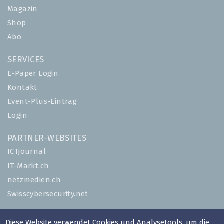
Magazin
Shop
Abo
SERVICES
E-Paper Login
Kontakt
Event-Plus-Eintrag
Login
PARTNER-WEBSITES
ICTjournal
IT-Markt.ch
netzmedien.ch
Swisscybersecurity.net
© NETZMEDIEN AG 2026
Diese Website verwendet Cookies und Analysetools, um die