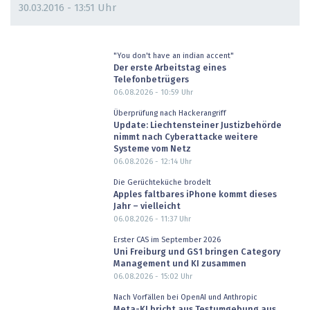
30.03.2016 - 13:51 Uhr
"You don't have an indian accent"
Der erste Arbeitstag eines
Telefonbetrügers
06.08.2026 - 10:59
Uhr
Überprüfung nach Hackerangriff
Update: Liechtensteiner Justizbehörde
nimmt nach Cyberattacke weitere
Systeme vom Netz
06.08.2026 - 12:14
Uhr
Die Gerüchteküche brodelt
Apples faltbares iPhone kommt dieses
Jahr – vielleicht
06.08.2026 - 11:37
Uhr
Erster CAS im September 2026
Uni Freiburg und GS1 bringen Category
Management und KI zusammen
06.08.2026 - 15:02
Uhr
Nach Vorfällen bei OpenAI und Anthropic
Meta-KI bricht aus Testumgebung aus