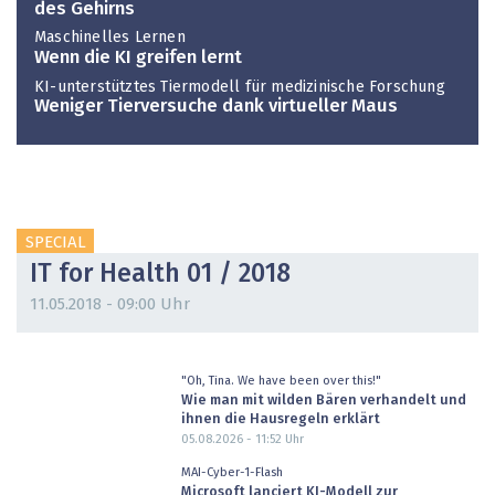
des Gehirns
Maschinelles Lernen
Wenn die KI greifen lernt
KI-unterstütztes Tiermodell für medizinische Forschung
Weniger Tierversuche dank virtueller Maus
SPECIAL
IT for Health 01 / 2018
11.05.2018 - 09:00 Uhr
"Oh, Tina. We have been over this!"
Wie man mit wilden Bären verhandelt und
ihnen die Hausregeln erklärt
05.08.2026 - 11:52
Uhr
MAI-Cyber-1-Flash
Microsoft lanciert KI-Modell zur