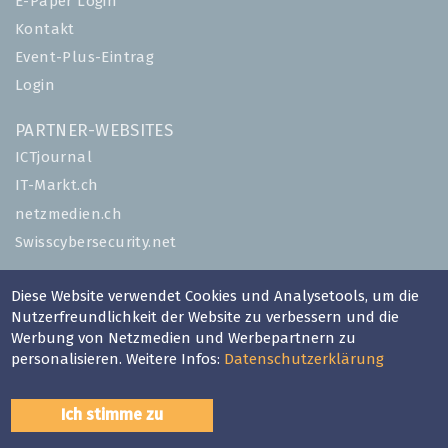
E-Paper Login
Kontakt
Event-Plus-Eintrag
Login
PARTNER-WEBSITES
ICTjournal
IT-Markt.ch
netzmedien.ch
Swisscybersecurity.net
© NETZMEDIEN AG 2026
Diese Website verwendet Cookies und Analysetools, um die
Impressum
Nutzerfreundlichkeit der Website zu verbessern und die
Werbung von Netzmedien und Werbepartnern zu
AGB
personalisieren. Weitere Infos:
Datenschutzerklärung
Nutzungsbestimmungen
Datenschutzerklärung
Ich stimme zu