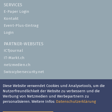
SERVICES
E-Paper Login
Kontakt
Event-Plus-Eintrag
Login
PARTNER-WEBSITES
ICTjournal
IT-Markt.ch
netzmedien.ch
Swisscybersecurity.net
© NETZMEDIEN AG 2026
Diese Website verwendet Cookies und Analysetools, um die
Impressum
Nutzerfreundlichkeit der Website zu verbessern und die
Werbung von Netzmedien und Werbepartnern zu
AGB
personalisieren. Weitere Infos:
Datenschutzerklärung
Nutzungsbestimmungen
Datenschutzerklärung