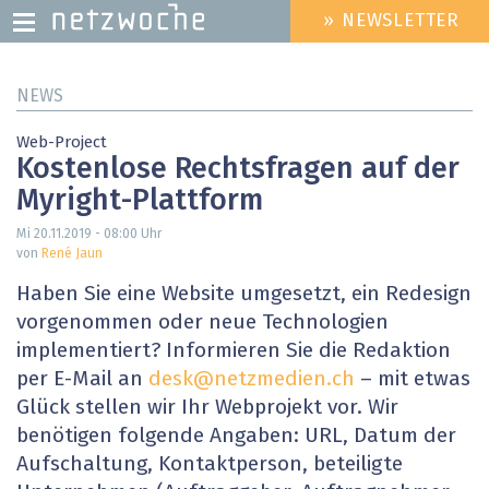
» NEWSLETTER
HEADER
MENU
Direkt
NEWS
zum
Inhalt
Web-Project
Kostenlose Rechtsfragen auf der
Myright-Plattform
Mi 20.11.2019 - 08:00
Uhr
von
René Jaun
Haben Sie eine Website umgesetzt, ein Redesign
vorgenommen oder neue Technologien
implementiert? Informieren Sie die Redaktion
per E-Mail an
desk@netzmedien.ch
– mit etwas
Glück stellen wir Ihr Webprojekt vor. Wir
benötigen folgende Angaben: URL, Datum der
Aufschaltung, Kontaktperson, beteiligte