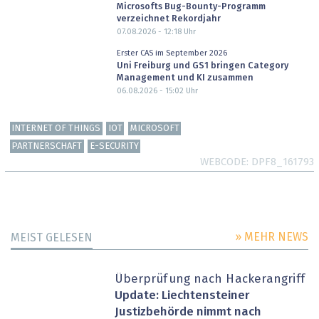
Microsofts Bug-Bounty-Programm
verzeichnet Rekordjahr
07.08.2026 - 12:18
Uhr
Erster CAS im September 2026
Uni Freiburg und GS1 bringen Category
Management und KI zusammen
06.08.2026 - 15:02
Uhr
INTERNET OF THINGS
IOT
MICROSOFT
PARTNERSCHAFT
E-SECURITY
WEBCODE
DPF8_161793
» MEHR NEWS
MEIST GELESEN
Überprüfung nach Hackerangriff
Update: Liechtensteiner
Justizbehörde nimmt nach