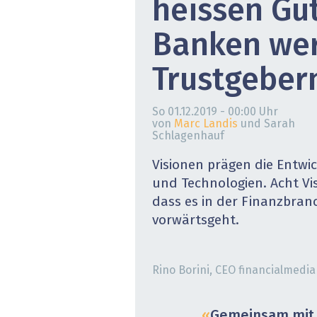
heissen Gut
» alle News
Gesund
Banken we
Block
Trustgeber
EU-D
So 01.12.2019 - 00:00
Uhr
XaaS,
von
Marc Landis
und Sarah
Schlagenhauf
Digita
Visionen prägen die Entw
und Technologien. Acht Vi
» alle
dass es in der Finanzbran
vorwärtsgeht.
Rino Borini, CEO financialmedi
Gemeinsam mit 