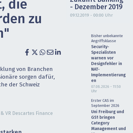
, die
- Dezember 2019
heit wird digital
IT for Health
rden zu
09.12.2019 - 00:00 Uhr
chain
Artificial Intelligence
n"
SGVO
Finance 2030
Bisher unbekannte
Angriffsklasse
Security-
 Managed Services & Co.
Fintech & Insurtech
Spezialisten
warnen vor
l Banking
Professional AV & Digital Signage
Designfehler in
icklung von Branchen
NAT-
Implementierung
sionäre sorgen dafür,
 Dossiers
» alle Specials
en
che der Schweiz
07.08.2026 - 11:50
Uhr
Erster CAS im
September 2026
Uni Freiburg und
a & VR Descartes Finance
GS1 bringen
Category
Management und
starken