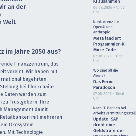
KI zusammen
ir an der
06.08.2026 - 15:02
Uhr
n
r Welt
Konkurrenz für
OpenAI und
Anthropic
Meta lanciert
Programmier-KI
Muse Code
tz im Jahre 2050 aus?
07.08.2026 - 11:56
Uhr
hrende Finanzzentrum, das
Wo sind all die
elt vereint. Wir haben mit
Aliens?
ernational begehrten
Das Fermi-
Stellung bei blockchain-
Paradoxon
07.08.2026 - 10:46
re Daten werden zum
Uhr
 zu Trustgebern. Ihre
Nach IT-Pannen bei
lth Management damit
Arbeitsvermittlungsstel
 Retailbanken mit mehreren
Update: SAP
inem Ökosystem
droht eine
Geldstrafe der
en. Mit Technologie