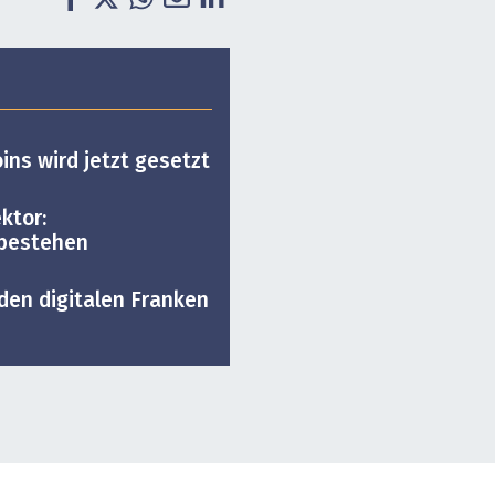
ins wird jetzt gesetzt
ktor:
 bestehen
 den digitalen Franken