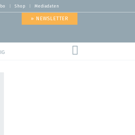
bo
Shop
Mediadaten
» NEWSLETTER
IG
are