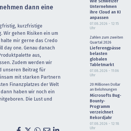
Wie Schweizer
Unternehmen
ernehmen dann eine
ihre Cloud an KI
anpassen
07.08.2026 - 12:15
ristig, kurzfristige
Uhr
g. Wir gehen Risiken ein um
Zahlen zum zweiten
h halte mir gerne das Credo
Quartal 2026
till day one. Genau danach
Lieferengpässe
belasten
roduktpalette aus,
globalen
ssen. Zudem werden wir
Tabletmarkt
 unseren Beitrag für
07.08.2026 - 11:06
Uhr
meinsam mit starken Partnern
sten Finanzplatzes der Welt
20 Millionen Dollar
an Belohnungen
s dann haben wir noch ein
Microsofts Bug-
mitgeboren. Die Lust und
Bounty-
Programm
verzeichnet
Rekordjahr
07.08.2026 - 12:18
Uhr