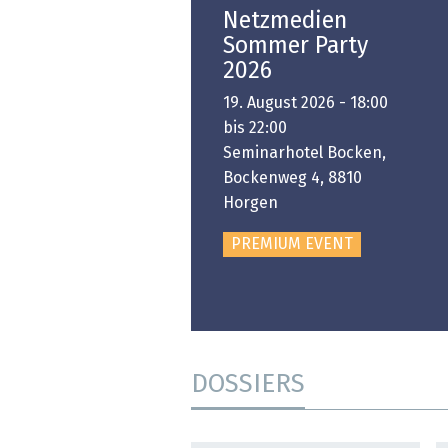
Open-i 2026 | The
Netzmedien
Swiss Innovation
Sommer Party
Platform
2026
6. November 2026 -
19. August 2026 - 18:00
:00 bis 18:00
bis 22:00
ongresshaus Zürich
Seminarhotel Bocken,
Bockenweg 4, 8810
PREMIUM EVENT
Horgen
PREMIUM EVENT
DOSSIERS
DOSSIER