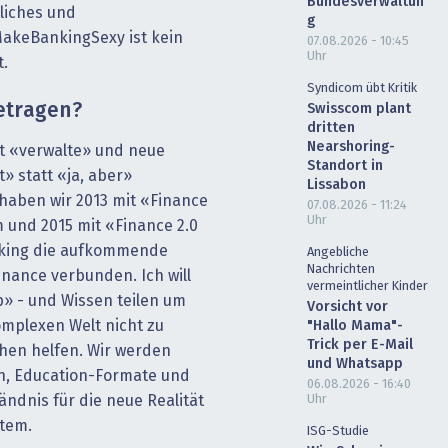
Bundesverwaltun
liches und
g
akeBankingSexy ist kein
07.08.2026 - 10:45
Uhr
t.
Syndicom übt Kritik
getragen?
Swisscom plant
dritten
Nearshoring-
tt «verwalte» und neue
Standort in
 statt «ja, aber»
Lissabon
haben wir 2013 mit «Finance
07.08.2026 - 11:24
Uhr
m und 2015 mit «Finance 2.0
nking die aufkommende
Angebliche
Nachrichten
inance verbunden. Ich will
vermeintlicher Kinder
» - und Wissen teilen um
Vorsicht vor
omplexen Welt nicht zu
"Hallo Mama"-
Trick per E-Mail
hen helfen. Wir werden
und Whatsapp
n, Education-Formate und
06.08.2026 - 16:40
Uhr
ndnis für die neue Realität
stem.
ISG-Studie