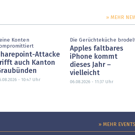
» MEHR NE
eine Konten
Die Gerüchteküche brodel
ompromittiert
Apples faltbares
harepoint-Attacke
iPhone kommt
rifft auch Kanton
dieses Jahr –
Graubünden
vielleicht
Uhr
6.08.2026 - 10:47
Uhr
06.08.2026 - 11:37
» MEHR EVENT