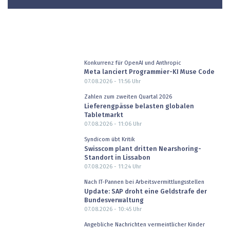
Konkurrenz für OpenAI und Anthropic
Meta lanciert Programmier-KI Muse Code
07.08.2026 - 11:56
Uhr
Zahlen zum zweiten Quartal 2026
Lieferengpässe belasten globalen
Tabletmarkt
07.08.2026 - 11:06
Uhr
Syndicom übt Kritik
Swisscom plant dritten Nearshoring-
Standort in Lissabon
07.08.2026 - 11:24
Uhr
Nach IT-Pannen bei Arbeitsvermittlungsstellen
Update: SAP droht eine Geldstrafe der
Bundesverwaltung
07.08.2026 - 10:45
Uhr
Angebliche Nachrichten vermeintlicher Kinder