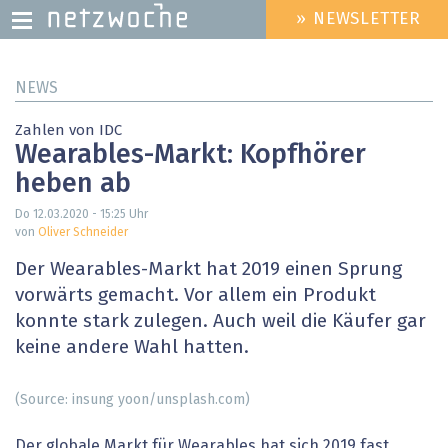
» NEWSLETTER
HEADER
MENU
Direkt
NEWS
zum
Inhalt
Zahlen von IDC
Wearables-Markt: Kopfhörer
heben ab
Do 12.03.2020 - 15:25
Uhr
von
Oliver Schneider
Der Wearables-Markt hat 2019 einen Sprung
vorwärts gemacht. Vor allem ein Produkt
konnte stark zulegen. Auch weil die Käufer gar
keine andere Wahl hatten.
(Source: insung yoon/unsplash.com)
Der globale Markt für Wearables hat sich 2019 fast