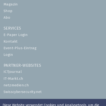
Magazin
Shop
Abo
SERVICES
E-Paper Login
Kontakt
Event-Plus-Eintrag
Login
PARTNER-WEBSITES
ICTjournal
IT-Markt.ch
netzmedien.ch
Swisscybersecurity.net
© NETZMEDIEN AG 2026
Diese Website verwendet Cookies und Analysetools, um die