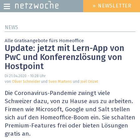
» NEWSLETTER
HEADER
MENU
Direkt
NEWS
zum
Inhalt
Alle Gratisangebote fürs Homeoffice
Update: jetzt mit Lern-App von
PwC und Konferenzlösung von
Hostpoint
Di 21.04.2020 - 10:28
Uhr
von
Oliver Schneider
und
Sven Martens
und
Joël Orizet
Die Coronavirus-Pandemie zwingt viele
Schweizer dazu, von zu Hause aus zu arbeiten.
Firmen wie Microsoft, Google und Salt stellen
sich auf den Homeoffice-Boom ein. Sie schalten
Premium-Features frei oder bieten Lösungen
gratis an.