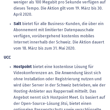
weniger als 100 Megabit pro Sekunde verfügen auf
dieses Tempo. Die Aktion gilt vom 19. März bis 30.
April 2020.
Salt
bietet für alle Business-Kunden, die über ein
Abonnement mit limitierter Datenpauschale
verfügen, vorübergehend kostenlos mobiles
Internet innerhalb der Schweiz. Die Aktion dauert
vom 18. März bis zum 31. Mai 2020.
UCC
Hostpoint
bietet
eine
kostenlose
Lösung
für
Videokonferenzen
an.
Die
Anwendung
lässt
sich
ohne
Installation
oder
Registrierung
nutzen
und
wird
über
Server
in
der
Schweiz
betrieben,
wie
der
Hosting-Anbieter
aus
Rapperswil
mitteilt.
Das
Angebot
nennt
sich
Hostpoint
Meet.
Es
basiert
auf
der
Open-Source-Lösung
Jitsi,
bietet
einen
optionalen
Passwortschutz
sowie
verschlüsselte