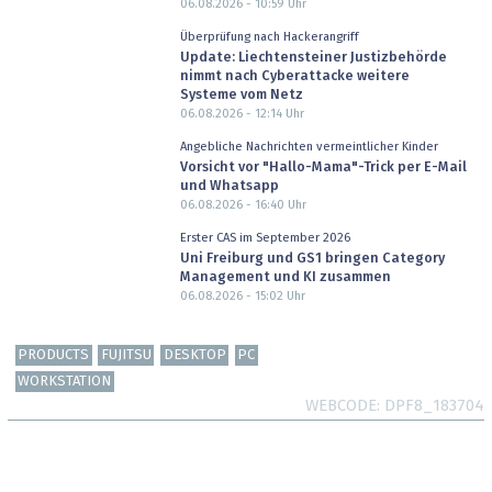
06.08.2026 - 10:59
Uhr
Überprüfung nach Hackerangriff
Update: Liechtensteiner Justizbehörde
nimmt nach Cyberattacke weitere
Systeme vom Netz
06.08.2026 - 12:14
Uhr
Angebliche Nachrichten vermeintlicher Kinder
Vorsicht vor "Hallo-Mama"-Trick per E-Mail
und Whatsapp
06.08.2026 - 16:40
Uhr
Erster CAS im September 2026
Uni Freiburg und GS1 bringen Category
Management und KI zusammen
06.08.2026 - 15:02
Uhr
PRODUCTS
FUJITSU
DESKTOP
PC
WORKSTATION
WEBCODE
DPF8_183704