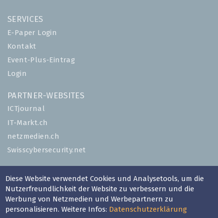
SERVICES
E-Paper Login
Kontakt
Event-Plus-Eintrag
Login
PARTNER-WEBSITES
ICTjournal
IT-Markt.ch
netzmedien.ch
Swisscybersecurity.net
© NETZMEDIEN AG 2026
Diese Website verwendet Cookies und Analysetools, um die
Impressum
Nutzerfreundlichkeit der Website zu verbessern und die
AGB
Werbung von Netzmedien und Werbepartnern zu
personalisieren. Weitere Infos:
Datenschutzerklärung
Nutzungsbestimmungen