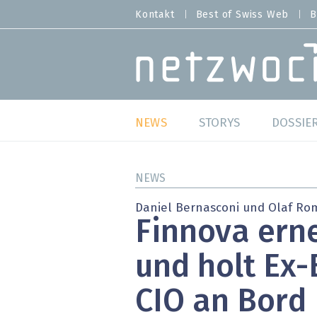
Direkt
Kontakt
Best of Swiss Web
B
HEADER
zum
MENU
Inhalt
MAIN NAVIGATION
NEWS
STORYS
DOSSIE
Live
Best o
NEWS
Wild Card
Best o
Daniel Bernasconi und Olaf Ro
Finnova ern
Studien
Best o
und holt Ex-
Meinungen
SAP S
CIO an Bord
Hands-on
Arbei