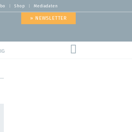
bo
Shop
Mediadaten
» NEWSLETTER
IG
are