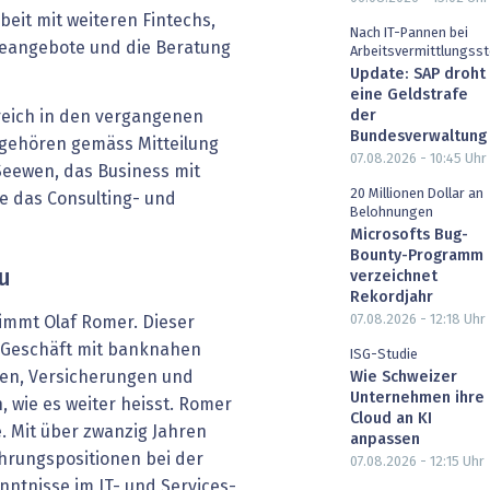
eit mit weiteren Fintechs,
Nach IT-Pannen bei
reangebote und die Beratung
Arbeitsvermittlungsst
Update: SAP droht
eine Geldstrafe
reich in den vergangenen
der
Bundesverwaltung
 gehören gemäss Mitteilung
07.08.2026 - 10:45
Uhr
eewen, das Business mit
20 Millionen Dollar an
e das Consulting- und
Belohnungen
Microsofts Bug-
Bounty-Programm
zu
verzeichnet
Rekordjahr
07.08.2026 - 12:18
Uhr
immt Olaf Romer. Dieser
s Geschäft mit banknahen
ISG-Studie
men, Versicherungen und
Wie Schweizer
Unternehmen ihre
wie es weiter heisst. Romer
Cloud an KI
e. Mit über zwanzig Jahren
anpassen
hrungspositionen bei der
07.08.2026 - 12:15
Uhr
nntnisse im IT- und Services-