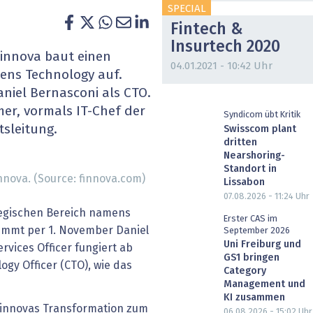
SPECIAL
heit wird digital
IT for Health
Fintech &
Insurtech 2020
chain
Artificial Intelligence
innova baut einen
04.01.2021 - 10:42 Uhr
ens Technology auf.
SGVO
Finance 2030
niel Bernasconi als CTO.
er, vormals IT-Chef der
 Managed Services & Co.
Fintech & Insurtech
Syndicom übt Kritik
tsleitung.
Swisscom plant
dritten
l Banking
Professional AV & Digital Signage
Nearshoring-
Standort in
nnova. (Source: finnova.com)
 Dossiers
» alle Specials
Lissabon
07.08.2026 - 11:24
Uhr
tegischen Bereich namens
Erster CAS im
immt per 1. November Daniel
September 2026
Uni Freiburg und
rvices Officer fungiert ab
GS1 bringen
ogy Officer (CTO), wie das
Category
Management und
KI zusammen
Finnovas Transformation zum
06.08.2026 - 15:02
Uhr