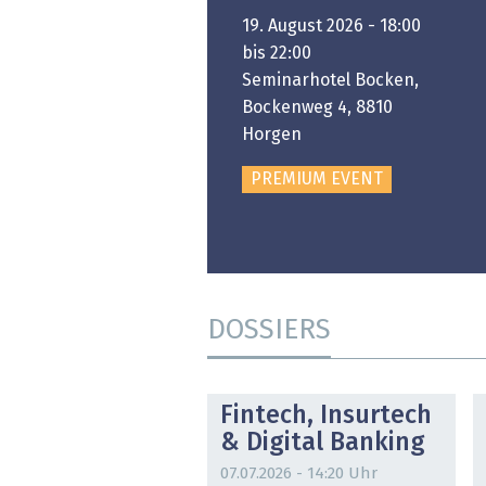
6. November 2026 -
19. August 2026 - 18:00
:00 bis 18:00
bis 22:00
ongresshaus Zürich
Seminarhotel Bocken,
Bockenweg 4, 8810
PREMIUM EVENT
Horgen
PREMIUM EVENT
DOSSIERS
DOSSIER
Fintech, Insurtech
& Digital Banking
07.07.2026 - 14:20 Uhr