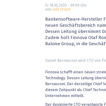
» alle News
Gesund
Fr 16.10.2020 - 09:59
Uhr
von
Joël Orizet
Block
Bankensoftware-Hersteller F
neuen Geschäftsbereich nam
EU-D
Dessen Leitung übernimmt Da
Zudem holt Finnova Olaf Rom
XaaS,
Baloise Group, in die Geschäf
Digita
Daniel Bernasconi wird CTO von Fi
» alle
Finnova schafft einen neuen stra
Technology. Dessen Leitung übern
Bernasconi. Der derzeitige Chief Se
diesem Zeitpunkt als Chief Technol
Unternehmen mitteilt.
Der designierte CTO verantworte 