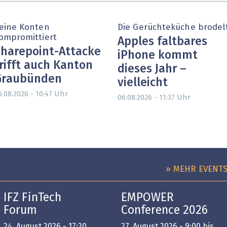
eine Konten
Die Gerüchteküche brodel
ompromittiert
Apples faltbares
harepoint-Attacke
iPhone kommt
rifft auch Kanton
dieses Jahr –
Graubünden
vielleicht
Uhr
6.08.2026 - 10:47
Uhr
06.08.2026 - 11:37
» MEHR EVENT
IFZ FinTech
EMPOWER
Forum
Conference 2026
24. August 2026 - 17:20
27. August 2026 - 9:00 bis