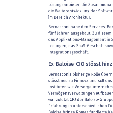
Lösungsanbieter, die Zusammenarb
die Weiterentwicklung der Softwa
im Bereich Architektur.
Bernasconi habe den Services-Be
fünf Jahren ausgebaut. Zu diesem
das Applikations-Management in S
Lösungen, das SaaS-Geschäft sowi
Integrationsgeschäft.
Ex-Baloise-CIO stösst hin
Bernasconis bisherige Rolle übern
stösst neu zu Finnova und soll da
Instituten wie Vorsorgeunterneh
Vermögensverwaltungen aufbauen, 
war zuletzt CIO der Baloise-Grupp
Erfahrung in unterschiedlichen Fü
Baloise bringe Romer fundierte Ke