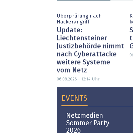
Überprüfung nach
K
Hackerangriff
k
Update:
S
Liechtensteiner
t
Justizbehörde nimmt
nach Cyberattacke
0
weitere Systeme
vom Netz
Uhr
06.08.2026 - 12:14
EVENTS
Open-i 2026 | The
Netzmedien
Swiss Innovation
Sommer Party
Platform
2026