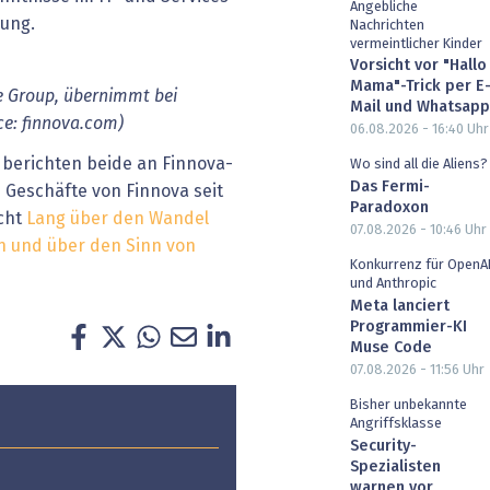
Angebliche
lung.
Nachrichten
vermeintlicher Kinder
Vorsicht vor "Hallo
Mama"-Trick per E
e
Group,
übernimmt
bei
Mail und Whatsapp
ce:
finnova.com)
06.08.2026 - 16:40
Uhr
 berichten beide an Finnova-
Wo sind all die Aliens?
Das Fermi-
e Geschäfte von Finnova seit
Paradoxon
icht
Lang über den Wandel
07.08.2026 - 10:46
Uhr
 und über den Sinn von
Konkurrenz für OpenA
und Anthropic
Meta lanciert
Programmier-KI
Muse Code
07.08.2026 - 11:56
Uhr
Bisher unbekannte
Angriffsklasse
Security-
Spezialisten
warnen vor