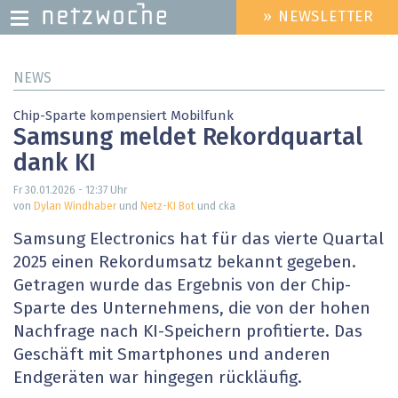
» NEWSLETTER
HEADER
MENU
Direkt
NEWS
zum
Inhalt
Chip-Sparte kompensiert Mobilfunk
Samsung meldet Rekordquartal
dank KI
Fr 30.01.2026 - 12:37
Uhr
von
Dylan Windhaber
und
Netz-KI Bot
und cka
Samsung Electronics hat für das vierte Quartal
2025 einen Rekordumsatz bekannt gegeben.
Getragen wurde das Ergebnis von der Chip-
Sparte des Unternehmens, die von der hohen
Nachfrage nach KI-Speichern profitierte. Das
Geschäft mit Smartphones und anderen
Endgeräten war hingegen rückläufig.