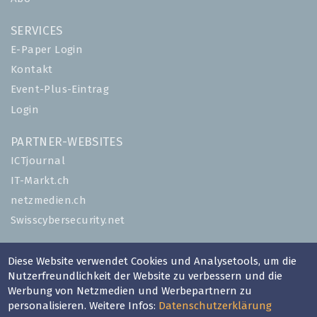
SERVICES
E-Paper Login
Kontakt
Event-Plus-Eintrag
Login
PARTNER-WEBSITES
ICTjournal
IT-Markt.ch
netzmedien.ch
Swisscybersecurity.net
© NETZMEDIEN AG 2026
Diese Website verwendet Cookies und Analysetools, um die
Impressum
Nutzerfreundlichkeit der Website zu verbessern und die
Werbung von Netzmedien und Werbepartnern zu
AGB
personalisieren. Weitere Infos:
Datenschutzerklärung
Nutzungsbestimmungen