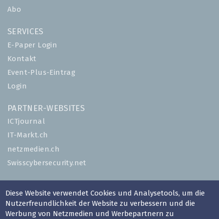
Abo
SERVICES
E-Paper Login
Kontakt
Event-Plus-Eintrag
Login
PARTNER-WEBSITES
ICTjournal
IT-Markt.ch
netzmedien.ch
Swisscybersecurity.net
© NETZMEDIEN AG 2026
Diese Website verwendet Cookies und Analysetools, um die
Impressum
Nutzerfreundlichkeit der Website zu verbessern und die
AGB
Werbung von Netzmedien und Werbepartnern zu