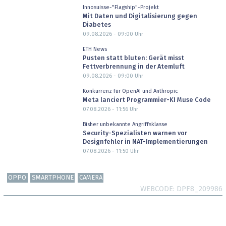
Innosuisse-"Flagship"-Projekt
Mit Daten und Digitalisierung gegen
Diabetes
09.08.2026 - 09:00
Uhr
ETH News
Pusten statt bluten: Gerät misst
Fettverbrennung in der Atemluft
09.08.2026 - 09:00
Uhr
Konkurrenz für OpenAI und Anthropic
Meta lanciert Programmier-KI Muse Code
07.08.2026 - 11:56
Uhr
Bisher unbekannte Angriffsklasse
Security-Spezialisten warnen vor
Designfehler in NAT-Implementierungen
07.08.2026 - 11:50
Uhr
OPPO
SMARTPHONE
CAMERA
WEBCODE
DPF8_209986