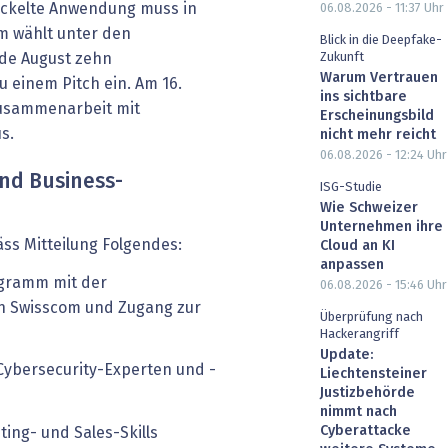
ickelte Anwendung muss in
06.08.2026 - 11:37
Uhr
m wählt unter den
Blick in die Deepfake-
Zukunft
de August zehn
Warum Vertrauen
 einem Pitch ein. Am 16.
ins sichtbare
Zusammenarbeit mit
Erscheinungsbild
s.
nicht mehr reicht
06.08.2026 - 12:24
Uhr
nd Business-
ISG-Studie
Wie Schweizer
Unternehmen ihre
s Mitteilung Folgendes:
Cloud an KI
anpassen
ogramm mit der
06.08.2026 - 15:46
Uhr
n Swisscom und Zugang zur
Überprüfung nach
Hackerangriff
Update:
ybersecurity-Experten und -
Liechtensteiner
Justizbehörde
nimmt nach
Cyberattacke
ing- und Sales-Skills