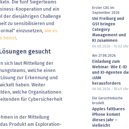
keln. Die fünf Siegerteams
Erster CAS im
siness-Kooperation und ein
September 2026
el der diesjährigen Challenge
Uni Freiburg und
eit zu sensibilisieren und
GS1 bringen
Category
Normal" einzusetzen,
wie es
Management und
 heisst
.
KI zusammen
06.08.2026 - 15:02
Uhr
-Lösungen gesucht
Am 27.08.2026
Einladung zum
 sich laut Mitteilung der
Webinar: Wie E-ID
chungsteams, welche einen
und KI-Agenten da
e Lösung zur Erkennung und
cIAM
herausfordern
wickelt haben. Weiter
06.08.2026 - 10:49
Uhr
lden, welche Organisationen
Die Gerüchteküche
beitenden für Cybersicherheit
brodelt
Apples faltbares
iPhone kommt
hmen in der Mitteilung
dieses Jahr –
 das Produkt am Exploration-
vielleicht