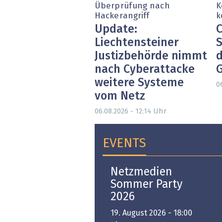
Überprüfung nach
K
Hackerangriff
k
Update:
C
Liechtensteiner
S
Justizbehörde nimmt
d
nach Cyberattacke
weitere Systeme
0
vom Netz
Uhr
06.08.2026 - 12:14
EVENTS
Open-i 2026 | The
Netzmedien
Swiss Innovation
Sommer Party
Platform
2026
6. November 2026 -
19. August 2026 - 18:00