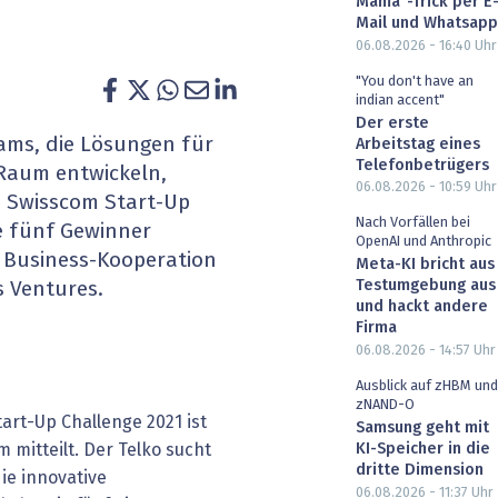
Mama"-Trick per E
heit wird digital
IT for Health
Mail und Whatsapp
06.08.2026 - 16:40
Uhr
chain
Artificial Intelligence
"You don't have an
indian accent"
Der erste
SGVO
Finance 2030
ams, die Lösungen für
Arbeitstag eines
Telefonbetrügers
 Raum entwickeln,
 Managed Services & Co.
Fintech & Insurtech
06.08.2026 - 10:59
Uhr
e Swisscom Start-Up
Nach Vorfällen bei
e fünf Gewinner
l Banking
Professional AV & Digital Signage
OpenAI und Anthropic
e Business-Kooperation
Meta-KI bricht aus
Testumgebung aus
s Ventures.
 Dossiers
» alle Specials
und hackt andere
Firma
06.08.2026 - 14:57
Uhr
Ausblick auf zHBM und
zNAND-O
art-Up Challenge 2021 ist
Samsung geht mit
m mitteilt. Der Telko sucht
KI-Speicher in die
dritte Dimension
ie innovative
06.08.2026 - 11:37
Uhr