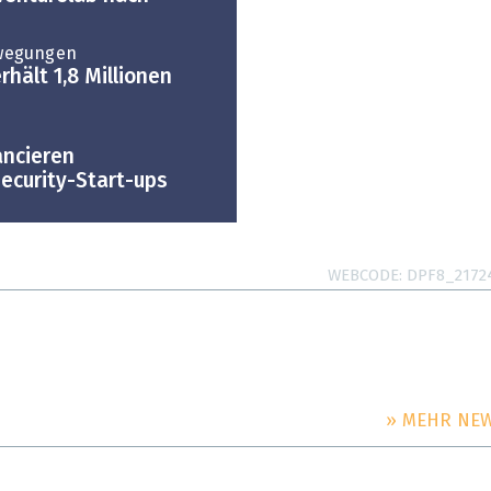
wegungen
hält 1,8 Millionen
ancieren
ecurity-Start-ups
WEBCODE
DPF8_2172
» MEHR NE