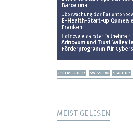
Barcelona
Überwachung der Patientenbe
E-Health-Start-up Qumea er
Franken
Hafnova als erster Teilnehmer
Adnovum und Trust Valley l
Förderprogramm für Cybers
CYBERSECURITY
SWISSCOM
START-UP
MEIST GELESEN