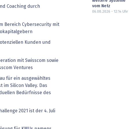
weitere Systeme
vom Netz
 und Coaching durch
06.08.2026 - 12:14
Uhr
m Bereich Cybersecurity mit
kokapitalgebern
otenziellen Kunden und
eration mit Swisscom sowie
isscom Ventures
u für ein ausgewähltes
im Silicon Valley. Das
duellen Bedürfnisse des
llenge 2021 ist der 4. Juli
slösung für KMUs namens