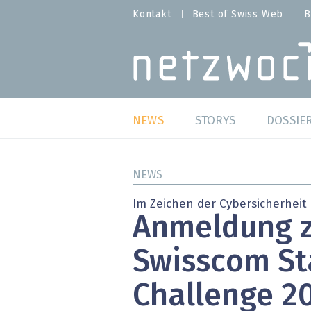
Direkt
Kontakt
Best of Swiss Web
B
HEADER
zum
MENU
Inhalt
MAIN NAVIGATION
NEWS
STORYS
DOSSIE
Live
Best o
NEWS
Wild Card
Best o
Im Zeichen der Cybersicherheit
Anmeldung 
Studien
Best o
Swisscom St
Meinungen
SAP S
Challenge 20
Hands-on
Arbei