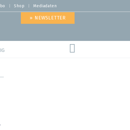
bo
Shop
Mediadaten
» NEWSLETTER
IG
are
-