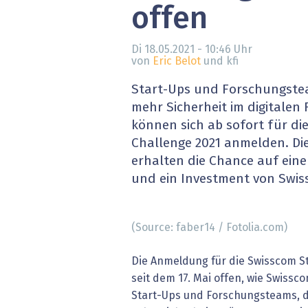
offen
» alle News
Gesund
Block
Di 18.05.2021 - 10:46
Uhr
von
Eric Belot
und kfi
EU-D
Start-Ups und Forschungste
mehr Sicherheit im digitalen
XaaS,
können sich ab sofort für di
Challenge 2021 anmelden. Di
Digita
erhalten die Chance auf ein
und ein Investment von Swis
» alle
(Source: faber14 / Fotolia.com)
Die Anmeldung für die Swisscom St
seit dem 17. Mai offen, wie Swissco
Start-Ups und Forschungsteams, d