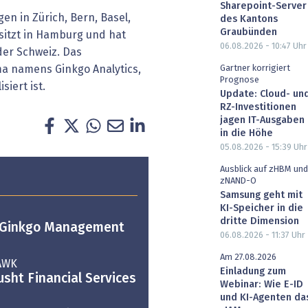
Sharepoint-Server
n in Zürich, Bern, Basel,
des Kantons
Graubünden
itzt in Hamburg und hat
06.08.2026 - 10:47
Uhr
der Schweiz. Das
a namens Ginkgo Analytics,
Gartner korrigiert
Prognose
siert ist.
Update: Cloud- un
RZ-Investitionen
jagen IT-Ausgaben
in die Höhe
05.08.2026 - 15:39
Uhr
Ausblick auf zHBM und
zNAND-O
Samsung geht mit
KI-Speicher in die
dritte Dimension
t Ginkgo Management
06.08.2026 - 11:37
Uhr
Am 27.08.2026
 AWK
Einladung zum
sht Financial Services
Webinar: Wie E-ID
und KI-Agenten da