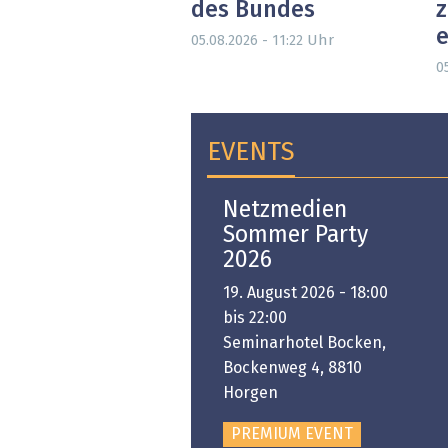
des Bundes
e
Uhr
05.08.2026 - 11:22
05
EVENTS
Open-i 2026 | The
Netzmedien
Swiss Innovation
Sommer Party
Platform
2026
6. November 2026 -
19. August 2026 - 18:00
:00 bis 18:00
bis 22:00
ongresshaus Zürich
Seminarhotel Bocken,
Bockenweg 4, 8810
PREMIUM EVENT
Horgen
PREMIUM EVENT