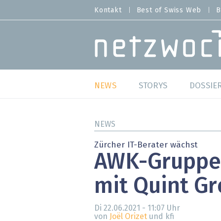
Direkt
Kontakt
Best of Swiss Web
B
HEADER
zum
MENU
Inhalt
MAIN NAVIGATION
NEWS
STORYS
DOSSIE
Live
Best o
NEWS
Wild Card
Best o
Zürcher IT-Berater wächst
AWK-Gruppe 
Studien
Best o
mit Quint G
Meinungen
SAP S
Hands-on
Arbei
Di 22.06.2021 - 11:07
Uhr
von
Joël Orizet
und kfi