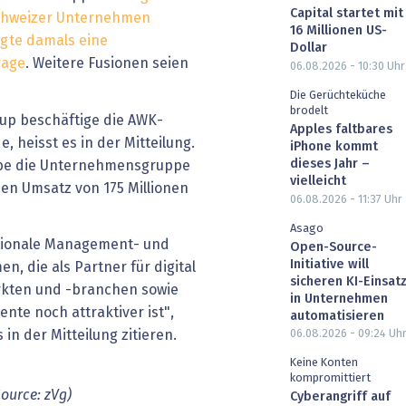
Capital startet mit
Schweizer Unternehmen
16 Millionen US-
gte damals eine
Dollar
rage
. Weitere Fusionen seien
06.08.2026 - 10:30
Uhr
Die Gerüchteküche
brodelt
oup beschäftige die AWK-
Apples faltbares
 heisst es in der Mitteilung.
iPhone kommt
dieses Jahr –
be die Unternehmensgruppe
vielleicht
nen Umsatz von 175 Millionen
06.08.2026 - 11:37
Uhr
Asago
ationale Management- und
Open-Source-
Initiative will
, die als Partner für digital
sicheren KI-Einsat
rkten und -branchen sowie
in Unternehmen
lente noch attraktiver ist",
automatisieren
 in der Mitteilung zitieren.
06.08.2026 - 09:24
Uh
Keine Konten
kompromittiert
Source:
zVg)
Cyberangriff auf