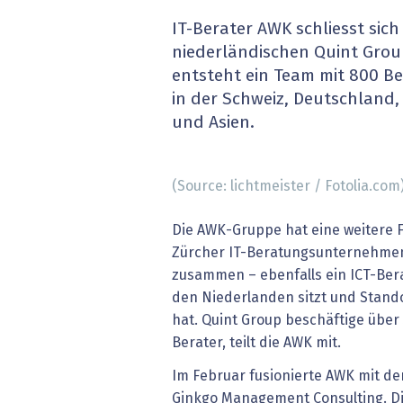
» alle News
Gesund
IT-Berater AWK schliesst sich
niederländischen Quint Gro
Block
entsteht ein Team mit 800 B
in der Schweiz, Deutschland
EU-D
und Asien.
XaaS,
(Source: lichtmeister / Fotolia.com
Digita
Die AWK-Gruppe hat eine weitere F
» alle
Zürcher IT-Beratungsunternehmen 
zusammen – ebenfalls ein ICT-Be
den Niederlanden sitzt und Stand
hat. Quint Group beschäftige über
Berater, teilt die AWK mit.
Im Februar fusionierte AWK mit 
Ginkgo Management Consulting. 