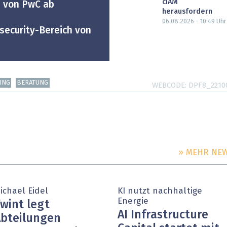
cIAM
e von PwC ab
herausfordern
06.08.2026 - 10:49
Uhr
security-Bereich von
ING
BERATUNG
WEBCODE
DPF8_2210
» MEHR NE
PARTNER-POST
ichael Eidel
KI nutzt nachhaltige
Energie
wint legt
AI Infrastructure
bteilungen