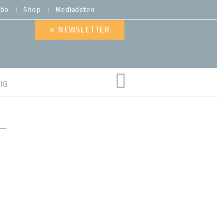
bo
Shop
Mediadaten
» NEWSLETTER
IG
are