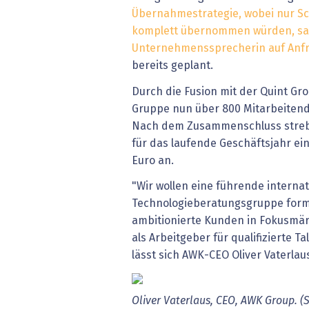
Übernahmestrategie, wobei nur 
komplett übernommen würden, sa
Unternehmenssprecherin auf Anf
bereits geplant.
Durch die Fusion mit der Quint Gr
Gruppe nun über 800 Mitarbeitende,
Nach dem Zusammenschluss stre
für das laufende Geschäftsjahr ei
Euro an.
"Wir wollen eine führende intern
Technologieberatungsgruppe formen
ambitionierte Kunden in Fokusmä
als Arbeitgeber für qualifizierte Ta
lässt sich AWK-CEO Oliver Vaterlaus
Oliver
Vaterlaus,
CEO,
AWK
Group.
(