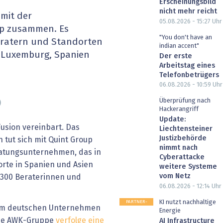
Erscheinungsbild
heit wird digital
IT for Health
nicht mehr reicht
 mit der
05.08.2026 - 15:27
Uhr
up zusammen. Es
chain
Artificial Intelligence
"You don't have an
eratern und Standorten
indian accent"
, Luxemburg, Spanien
Der erste
SGVO
Finance 2030
Arbeitstag eines
Telefonbetrügers
 Managed Services & Co.
Fintech & Insurtech
06.08.2026 - 10:59
Uhr
Überprüfung nach
)
l Banking
Professional AV & Digital Signage
Hackerangriff
Update:
usion vereinbart. Das
 Dossiers
» alle Specials
Liechtensteiner
Justizbehörde
tut sich mit Quint Group
nimmt nach
ratungsunternehmen, das in
Cyberattacke
orte in Spanien und Asien
weitere Systeme
vom Netz
 300 Beraterinnen und
06.08.2026 - 12:14
Uhr
PARTNER-
KI nutzt nachhaltige
dem deutschen Unternehmen
POST
Energie
Die AWK-Gruppe
verfolge eine
AI Infrastructure