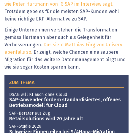
wie Peter Hartmann von IG SAP im Interview sagt.
Trotzdem gebe es für die meisten SAP-Kunden wohl
keine richtige ERP-Alternative zu SAP.
Einige Unternehmen verstehen die Transformation
gemäss Hartmann aber auch als Gelegenheit für
Verbesserungen.
Das sieht Matthias Förg von Uniserv
ebenfalls so.
Er zeigt, welche Chancen eine saubere
Migration für das weitere Datenmanagement birgt und
wie sie sogar Kosten sparen kann.
ZUM THEMA
DSAG will KI auch ohne Cloud
SAP-Anwender fordern standardisiertes, offenes
Betriebsmodell für Cloud
SAP-Berater aus Zug
Retailsolutions wird 20 Jahre alt
SAP-Studie 2026
Schweizer Firmen eilen bei S/4Hana-Migration