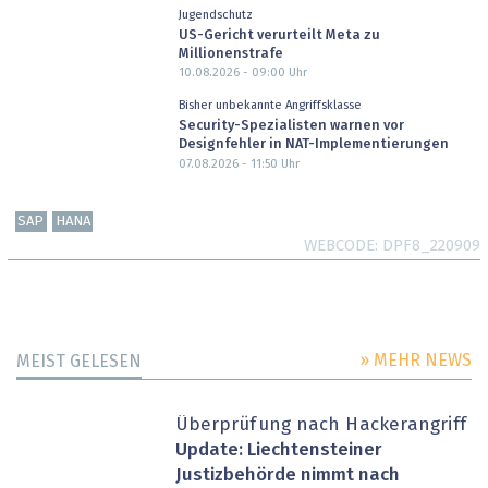
Jugendschutz
US-Gericht verurteilt Meta zu
Millionenstrafe
10.08.2026 - 09:00
Uhr
Bisher unbekannte Angriffsklasse
Security-Spezialisten warnen vor
Designfehler in NAT-Implementierungen
07.08.2026 - 11:50
Uhr
SAP
HANA
WEBCODE
DPF8_220909
» MEHR NEWS
MEIST GELESEN
Überprüfung nach Hackerangriff
Update: Liechtensteiner
Justizbehörde nimmt nach