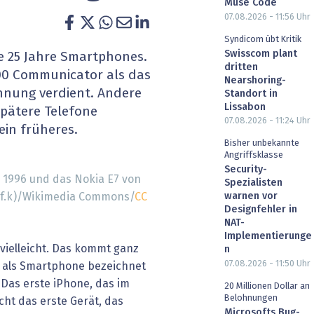
Muse Code
heit wird digital
IT for Health
07.08.2026 - 11:56
Uhr
Syndicom übt Kritik
chain
Artificial Intelligence
Swisscom plant
te 25 Jahre Smartphones.
dritten
00 Communicator als das
Nearshoring-
SGVO
Finance 2030
chnung verdient. Andere
Standort in
Lissabon
spätere Telefone
 Managed Services & Co.
Fintech & Insurtech
07.08.2026 - 11:24
Uhr
ein früheres.
Bisher unbekannte
l Banking
Professional AV & Digital Signage
Angriffsklasse
Security-
 1996 und das Nokia E7 von
 Dossiers
» alle Specials
Spezialisten
tof.k)/Wikimedia Commons/
CC
warnen vor
Designfehler in
NAT-
Implementierunge
 vielleicht. Das kommt ganz
n
07.08.2026 - 11:50
Uhr
s als Smartphone bezeichnet
 Das erste iPhone, das im
20 Millionen Dollar an
Belohnungen
cht das erste Gerät, das
Microsofts Bug-