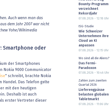
Bounty-Programm
verzeichnet
Rekordjahr
 sehen. Auch wenn man das
07.08.2026 - 12:18
Uhr
aus dem Jahr 2007 war nicht
ISG-Studie
tthew Yohe/Wikimedia
Wie Schweizer
Unternehmen ihre
Cloud an KI
anpassen
: Smartphone oder
07.08.2026 - 12:15
Uhr
Wo sind all die Aliens?
Das Fermi-
iläum der Smartphones
Paradoxon
den Nokia 9000 Communicator
07.08.2026 - 10:46
Uhr
ise
" schreibt, brachte Nokia
Zahlen zum zweiten
n Handel. Das Telefon gelte
Quartal 2026
ber mit den heutigen
Lieferengpässe
in. Deshalb ist auch
belasten globalen
Tabletmarkt
ls erster Vertreter dieser
07.08.2026 - 11:06
Uhr