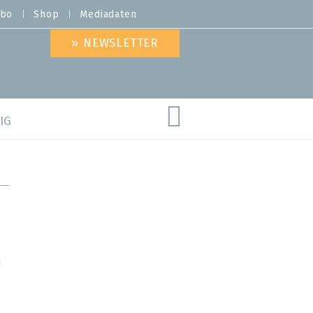
bo
Shop
Mediadaten
» NEWSLETTER
IG
are
I