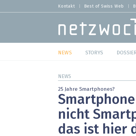
Direkt
Kontakt
Best of Swiss Web
B
HEADER
zum
MENU
Inhalt
MAIN NAVIGATION
NEWS
STORYS
DOSSIE
Live
Best o
NEWS
Wild Card
Best o
25 Jahre Smartphones?
Smartphone
Studien
Best o
nicht Smart
Meinungen
SAP S
das ist hier 
Hands-on
Arbei