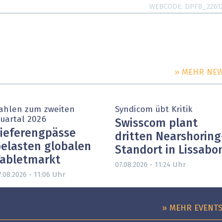
WEBCODE
DPF8_2261
» MEHR NE
ahlen zum zweiten
Syndicom übt Kritik
uartal 2026
Swisscom plant
ieferengpässe
dritten Nearshoring
elasten globalen
Standort in Lissabo
abletmarkt
Uhr
07.08.2026 - 11:24
Uhr
7.08.2026 - 11:06
» MEHR EVENT