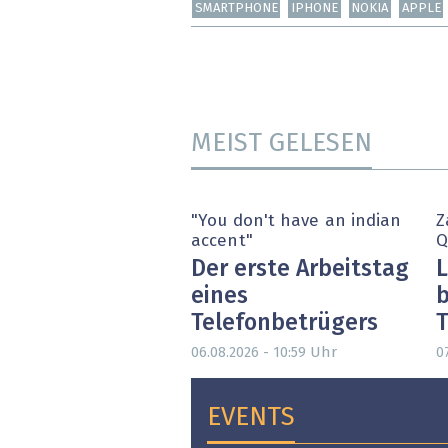
SMARTPHONE
IPHONE
NOKIA
APPLE
MEIST GELESEN
"You don't have an indian
Z
accent"
Q
Der erste Arbeitstag
L
eines
b
Telefonbetrügers
T
Uhr
06.08.2026 - 10:59
0
EVENTS