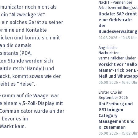
Nach IT-Pannen bei
municator noch nicht als
Arbeitsvermittlungsst
Update: SAP droht
ein "Allzweckgerät".
eine Geldstrafe
 ein solches Gerät zu seiner
der
 Termine und Kontakte
Bundesverwaltung
hicken und konnte sich mit
07.08.2026 - 10:45
Uhr
an die damals
Angebliche
sistants (PDA,
Nachrichten
vermeintlicher Kinder
ten Stunde werden sich
Vorsicht vor "Hallo
(altdeutsch 'Handy') und
Mama"-Trick per E
 packt, kommt sowas wie der
Mail und Whatsapp
06.08.2026 - 16:40
Uhr
ibt es "Heise".
Erster CAS im
 Gramm auf die Waage, war
September 2026
 einem 4,5-Zoll-Display mit
Uni Freiburg und
GS1 bringen
r Communicator wurde an der
Category
, bevor es im
Management und
 Markt kam.
KI zusammen
06.08.2026 - 15:02
Uhr