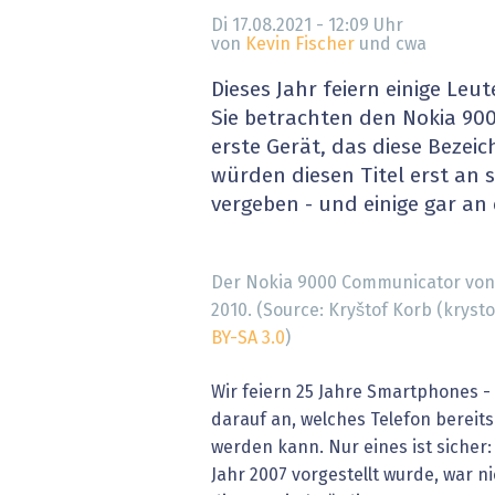
» alle News
Gesund
Di 17.08.2021 - 12:09
Uhr
von
Kevin Fischer
und cwa
Block
Dieses Jahr feiern einige Leu
Sie betrachten den Nokia 90
EU-D
erste Gerät, das diese Bezei
würden diesen Titel erst an 
XaaS,
vergeben - und einige gar an 
Digita
Der Nokia 9000 Communicator von
» alle
2010. (Source: Kryštof Korb (krys
BY-SA 3.0
)
Wir feiern 25 Jahre Smartphones -
darauf an, welches Telefon bereit
werden kann. Nur eines ist sicher:
Jahr 2007 vorgestellt wurde, war ni