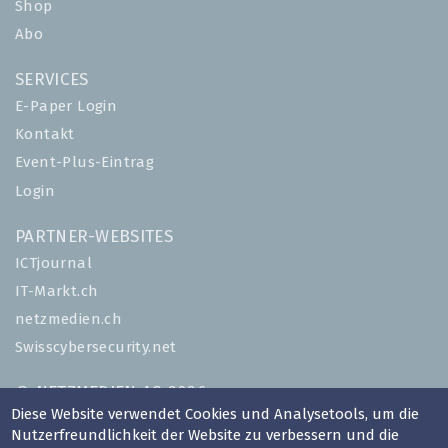
Shop
Abo
SERVICES
E-Paper Login
Kontakt
Event-Plus-Eintrag
Login
PARTNER-WEBSITES
ICTjournal
IT-Markt.ch
netzmedien.ch
Swisscybersecurity.net
© NETZMEDIEN AG 2026
Diese Website verwendet Cookies und Analysetools, um die
Impressum
Nutzerfreundlichkeit der Website zu verbessern und die