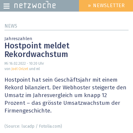
» NEWSLETTER
HEADER
MENU
Direkt
NEWS
zum
Inhalt
Jahreszahlen
Hostpoint meldet
Rekordwachstum
Mi 16.02.2022 - 10:20
Uhr
von
Joël Orizet
und ml
Hostpoint hat sein Geschäftsjahr mit einem
Rekord bilanziert. Der Webhoster steigerte den
Umsatz im Jahresvergleich um knapp 12
Prozent – das grösste Umsatzwachstum der
Firmengeschichte.
(Source: lucadp / Fotolia.com)