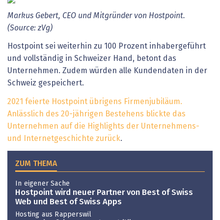
Markus
Gebert,
CEO
und
Mitgründer
von
Hostpoint.
(Source:
zVg)
Hostpoint sei weiterhin zu 100 Prozent inhabergeführt
und vollständig in Schweizer Hand, betont das
Unternehmen. Zudem würden alle Kundendaten in der
Schweiz gespeichert.
2021 feierte Hostpoint übrigens Firmenjubiläum.
Anlässlich des 20-jährigen Bestehens blickte das
Unternehmen auf die Highlights der Unternehmens-
und Internetgeschichte zurück
.
ZUM THEMA
In eigener Sache
Hostpoint wird neuer Partner von Best of Swiss
Web und Best of Swiss Apps
Hosting aus Rapperswil