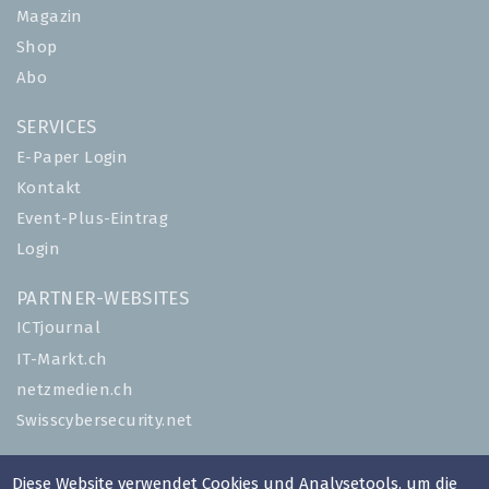
Magazin
Shop
Abo
SERVICES
E-Paper Login
Kontakt
Event-Plus-Eintrag
Login
PARTNER-WEBSITES
ICTjournal
IT-Markt.ch
netzmedien.ch
Swisscybersecurity.net
© NETZMEDIEN AG 2026
Diese Website verwendet Cookies und Analysetools, um die