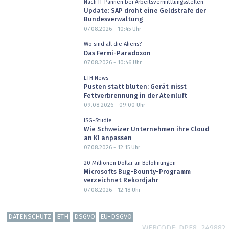
Nach IT-Pannen bei Arbeitsvermittlungsstellen
Update: SAP droht eine Geldstrafe der
Bundesverwaltung
07.08.2026 - 10:45
Uhr
Wo sind all die Aliens?
Das Fermi-Paradoxon
07.08.2026 - 10:46
Uhr
ETH News
Pusten statt bluten: Gerät misst
Fettverbrennung in der Atemluft
09.08.2026 - 09:00
Uhr
ISG-Studie
Wie Schweizer Unternehmen ihre Cloud
an KI anpassen
07.08.2026 - 12:15
Uhr
20 Millionen Dollar an Belohnungen
Microsofts Bug-Bounty-Programm
verzeichnet Rekordjahr
07.08.2026 - 12:18
Uhr
DATENSCHUTZ
ETH
DSGVO
EU-DSGVO
WEBCODE
DPF8_249882