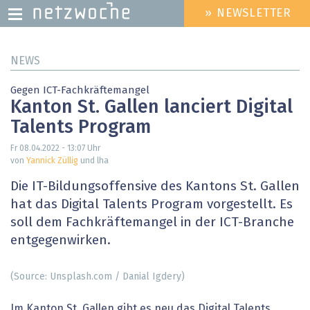
» NEWSLETTER
HEADER
MENU
Direkt
NEWS
zum
Inhalt
Gegen ICT-Fachkräftemangel
Kanton St. Gallen lanciert Digital
Talents Program
Fr 08.04.2022 - 13:07
Uhr
von
Yannick Züllig
und lha
Die IT-Bildungsoffensive des Kantons St. Gallen
hat das Digital Talents Program vorgestellt. Es
soll dem Fachkräftemangel in der ICT-Branche
entgegenwirken.
(Source: Unsplash.com / Danial Igdery)
Im Kanton St. Gallen gibt es neu das Digital Talents