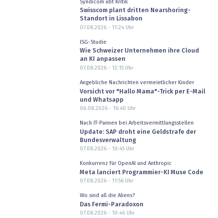
Syndicom übt Kritik
Swisscom plant dritten Nearshoring-
Standort in Lissabon
07.08.2026 - 11:24
Uhr
ISG-Studie
Wie Schweizer Unternehmen ihre Cloud
an KI anpassen
07.08.2026 - 12:15
Uhr
Angebliche Nachrichten vermeintlicher Kinder
Vorsicht vor "Hallo Mama"-Trick per E-Mail
und Whatsapp
06.08.2026 - 16:40
Uhr
Nach IT-Pannen bei Arbeitsvermittlungsstellen
Update: SAP droht eine Geldstrafe der
Bundesverwaltung
07.08.2026 - 10:45
Uhr
Konkurrenz für OpenAI und Anthropic
Meta lanciert Programmier-KI Muse Code
07.08.2026 - 11:56
Uhr
Wo sind all die Aliens?
Das Fermi-Paradoxon
07.08.2026 - 10:46
Uhr