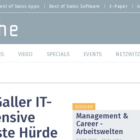
est of Swiss Apps
Best of Swiss Software
E-Paper
A
RS
VIDEO
SPECIALS
EVENTS
NETZWITZ
f Swiss Web
Swiss Digital Ranking
Best of Swiss Web
f Swiss Apps
Datacenter
Best of Swiss Apps
aller IT-
f Swiss Software
Cybersecurity
Best of Swiss Softw
DOSSIER
ensive
Management &
/4 Hana
IT for Gov
Career -
te Hürde
Arbeitswelten
tswelten
Cloud & Managed Services