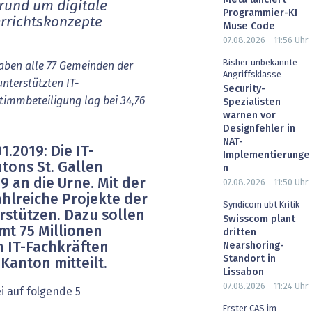
Meta lanciert
 rund um digitale
Programmier-KI
rrichtskonzepte
Muse Code
07.08.2026 - 11:56
Uhr
Bisher unbekannte
haben alle 77 Gemeinden der
Angriffsklasse
nterstützten IT-
Security-
timmbeteiligung lag bei 34,76
Spezialisten
warnen vor
Designfehler in
NAT-
1.2019:
Die IT-
Implementierunge
tons St. Gallen
n
 an die Urne. Mit der
07.08.2026 - 11:50
Uhr
zahlreiche Projekte der
Syndicom übt Kritik
rstützen. Dazu sollen
Swisscom plant
mt 75 Millionen
dritten
Nearshoring-
n IT-Fachkräften
Standort in
 Kanton mitteilt.
Lissabon
07.08.2026 - 11:24
Uhr
i auf folgende 5
Erster CAS im