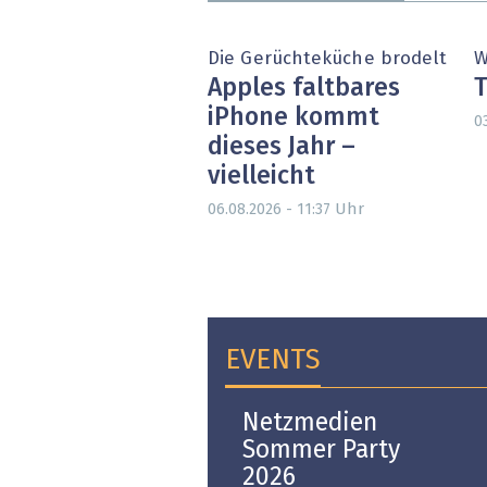
Die Gerüchteküche brodelt
W
Apples faltbares
T
iPhone kommt
0
dieses Jahr –
vielleicht
Uhr
06.08.2026 - 11:37
EVENTS
Open-i 2026 | The
Netzmedien
Swiss Innovation
Sommer Party
Platform
2026