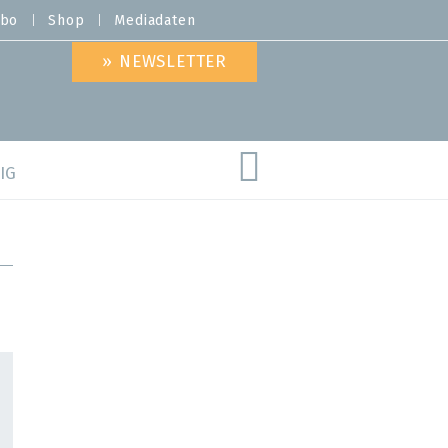
bo
Shop
Mediadaten
» NEWSLETTER
IG
are