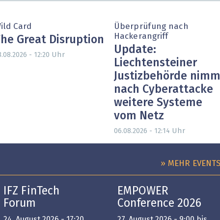
ild Card
Überprüfung nach
Hackerangriff
he Great Disruption
Update:
Uhr
3.08.2026 - 12:20
Liechtensteiner
Justizbehörde nimm
nach Cyberattacke
weitere Systeme
vom Netz
Uhr
06.08.2026 - 12:14
» MEHR EVENT
IFZ FinTech
EMPOWER
Forum
Conference 2026
24. August 2026 - 17:20
27. August 2026 - 9:00 bis