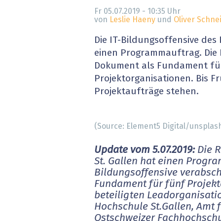
» alle News
Gesund
Fr 05.07.2019 - 10:35
Uhr
von
Leslie Haeny
und
Oliver Schne
Block
Die IT-Bildungsoffensive des
einen Programmauftrag. Die R
EU-D
Dokument als Fundament für
Projektorganisationen. Bis F
XaaS,
Projektaufträge stehen.
Digita
(Source: Element5 Digital/unsplas
» alle
Update vom 5.07.2019:
Die 
St. Gallen hat einen Progra
Bildungsoffensive verabschi
Fundament für fünf Projekt
beteiligten Leadorganisat
Hochschule St.Gallen, Amt f
Ostschweizer Fachhochschul