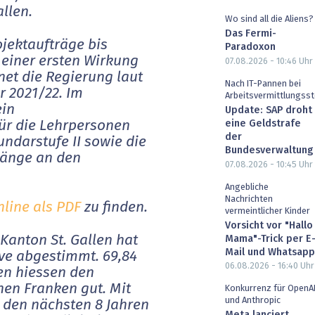
allen.
Wo sind all die Aliens?
Das Fermi-
ojektaufträge bis
Paradoxon
 einer ersten Wirkung
07.08.2026 - 10:46
Uhr
net die Regierung laut
Nach IT-Pannen bei
r 2021/22. Im
Arbeitsvermittlungsst
ein
Update: SAP droht
eine Geldstrafe
r die Lehrpersonen
der
ndarstufe II sowie die
Bundesverwaltung
gänge an den
07.08.2026 - 10:45
Uhr
Angebliche
Nachrichten
nline als PDF
zu finden.
vermeintlicher Kinder
Vorsicht vor "Hallo
 Kanton St. Gallen hat
Mama"-Trick per E
Mail und Whatsapp
ive abgestimmt. 69,84
06.08.2026 - 16:40
Uhr
en hiessen den
nen Franken gut. Mit
Konkurrenz für OpenA
und Anthropic
in den nächsten 8 Jahren