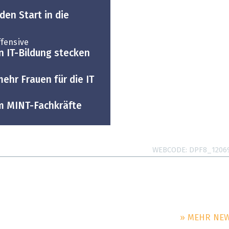
 den Start in die
fensive
 in IT-Bildung stecken
ehr Frauen für die IT
m MINT-Fachkräfte
WEBCODE
DPF8_1206
» MEHR NE