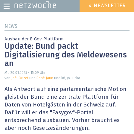
» NEWSLETTER
HEADER
MENU
Direkt
NEWS
zum
Inhalt
Ausbau der E-Gov-Plattform
Update: Bund packt
Digitalisierung des Meldewesens
an
Mo 20.01.2025 - 15:09
Uhr
von
Joël Orizet
und
René Jaun
und kfi, yzu, cka
Als Antwort auf eine parlamentarische Motion
gleist der Bund eine zentrale Plattform für
Daten von Hotelgästen in der Schweiz auf.
Dafür will er das "Easygov"-Portal
entsprechend ausbauen. Vorher braucht es
aber noch Gesetzesänderungen.