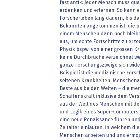
fast antik: Jeder Mensch muss qua
erdenken und erlernen. So kann es
Forscherleben lang dauern, bis d
Bekannten angekommen ist, die pa
einem Menschen dann noch bleibe
aus, um echte Fortschritte zu erze
Physik bspw. von einer grossen Kr
keine Durchbrüche verzeichnet w
ganze Forschungszweige sich wide
Beispiel ist die medizinische Fors
seltenen Krankheiten. Menschenar
Beste aus beiden Welten – die men
Schaffenskraft inklusive dem Ver
aus der Welt des Menschen mit d
und Logik eines Super-Computers. 
eine neue Renaissance führen und
Zeitalter einläuten, in welchem di
Menschen arbeiten und uns ermögli