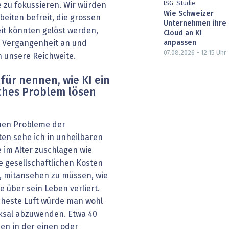
ISG-Studie
 zu fokussieren. Wir würden
Wie Schweizer
beiten befreit, die grossen
Unternehmen ihre
t könnten gelöst werden,
Cloud an KI
anpassen
 Vergangenheit an und
07.08.2026 - 12:15
Uhr
n unsere Reichweite.
für nennen, wie KI ein
iches Problem lösen
chen Probleme der
ten sehe ich in unheilbaren
 im Alter zuschlagen wie
e gesellschaftlichen Kosten
d, mitansehen zu müssen, wie
 über sein Leben verliert.
cheste Luft würde man wohl
cksal abzuwenden. Etwa 40
den in der einen oder