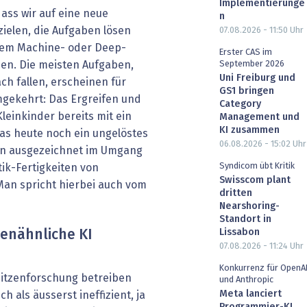
Implementierunge
ass wir auf eine neue
n
ielen, die Aufgaben lösen
07.08.2026 - 11:50
Uhr
dem Machine- oder Deep-
Erster CAS im
nen. Die meisten Aufgaben,
September 2026
Uni Freiburg und
h fallen, erscheinen für
GS1 bringen
gekehrt: Das Ergreifen und
Category
einkinder bereits mit ein
Management und
KI zusammen
as heute noch ein ungelöstes
06.08.2026 - 15:02
Uhr
en ausgezeichnet im Umgang
Syndicom übt Kritik
ik-Fertigkeiten von
Swisscom plant
an spricht hierbei auch vom
dritten
Nearshoring-
Standort in
Lissabon
enähnliche KI
07.08.2026 - 11:24
Uhr
Konkurrenz für OpenA
Spitzenforschung betreiben
und Anthropic
Meta lanciert
 als äusserst ineffizient, ja
Programmier-KI