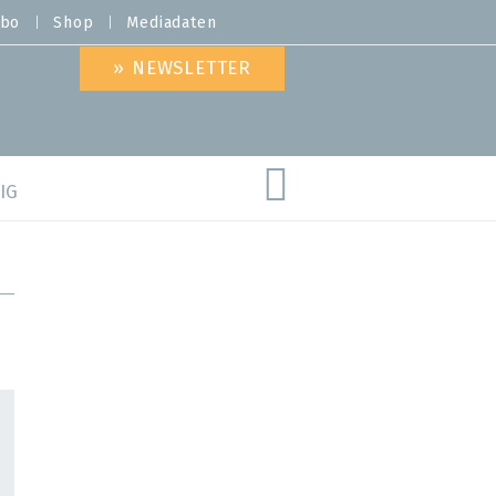
bo
Shop
Mediadaten
» NEWSLETTER
IG
are