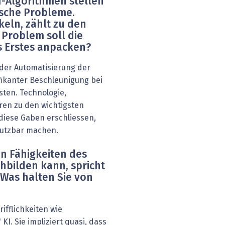
I-Algorithmen stellen
ische Probleme.
eln, zählt zu den
 Problem soll die
s Erstes anpacken?
 der Automatisierung der
fikanter Beschleunigung bei
sten. Technologie,
ren zu den wichtigsten
diese Gaben erschliessen,
nutzbar machen.
en Fähigkeiten des
hbilden kann, spricht
 Was halten Sie von
ifflichkeiten wie
KI. Sie impliziert quasi, dass