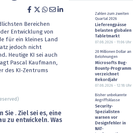
heit wird digital
IT for Health
Zahlen zum zweiten
Quartal 2026
chain
Artificial Intelligence
dlichsten Bereichen
Lieferengpässe
belasten globalen
der Entwicklung von
SGVO
Finance 2030
Tabletmarkt
de für ein kleines Land
07.08.2026 - 11:06
Uhr
satz jedoch nicht
 Managed Services & Co.
Fintech & Insurtech
20 Millionen Dollar an
d. Heutige KI sei auch
Belohnungen
 sagt Pascal Kaufmann,
l Banking
Professional AV & Digital Signage
Microsofts Bug-
Bounty-Programm
er des KI-Zentrums
verzeichnet
 Dossiers
» alle Specials
Rekordjahr
07.08.2026 - 12:18
Uhr
Bisher unbekannte
reserved)
Angriffsklasse
Security-
Spezialisten
n
Sie
.
Ziel
sei
es,
eine
warnen vor
au
zu
entwickeln.
Was
Designfehler in
NAT-