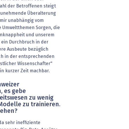
hl der Betroffenen steigt
e zunehmende Überalterung
n mir unabhängig vom
e Umweltthemen Sorgen, die
cenknappheit und unserem
 ein Durchbruch in der
ere Ausbeute bezüglich
ch in der entsprechenden
stlicher Wissenschafter"
in kurzer Zeit machbar.
hweizer
n, es gebe
eitswesen zu wenig
odelle zu trainieren.
iehen?
da sehr ineffiziente