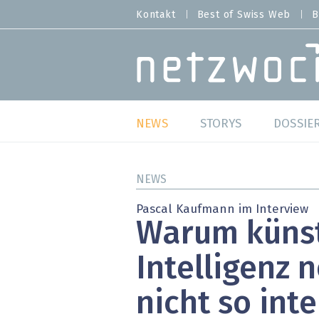
Direkt
Kontakt
Best of Swiss Web
B
HEADER
zum
MENU
Inhalt
MAIN NAVIGATION
NEWS
STORYS
DOSSIE
Live
Best o
NEWS
Wild Card
Best o
Pascal Kaufmann im Interview
Warum künst
Studien
Best o
Intelligenz 
Meinungen
SAP S
nicht so inte
Hands-on
Arbei