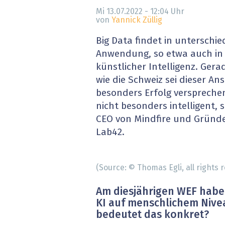
» alle News
Gesund
Mi 13.07.2022 - 12:04
Uhr
von
Yannick Züllig
Block
Big Data findet in unterschie
Anwendung, so etwa auch in 
EU-D
künstlicher Intelligenz. Gera
wie die Schweiz sei dieser An
XaaS,
besonders Erfolg versprechen
nicht besonders intelligent,
Digita
CEO von Mindfire und Gründ
» alle
Lab42.
(Source: © Thomas Egli, all rights 
Am
diesjährigen
WEF
habe
KI
auf
menschlichem
Nive
bedeutet
das
konkret?