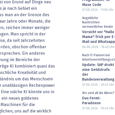
si von Grund auf Dinge neu
Muse Code
 je nach Gebiet ein
07.08.2026 - 11:56
Uhr
ass man an der Grenze des
Angebliche
ar Jahre oder Monate, die
Nachrichten
vermeintlicher Kinder
n, reichen immer weniger
Vorsicht vor "Hallo
ugen. Man spricht in der
Mama"-Trick per E
ise, da seit Jahrzehnten
Mail und Whatsapp
erden, obschon offenbar
06.08.2026 - 16:40
Uhr
rsprechen. Ein anderes
Nach IT-Pannen bei
chung im Bereiche der
Arbeitsvermittlungsst
Update: SAP droht
tige KI kombiniert quasi das
eine Geldstrafe
schliche Kreativität und
der
ständnis um das Menschsein
Bundesverwaltung
07.08.2026 - 10:45
Uhr
er unablässigen Rechenpower
Eine solche KI könnte uns in
Wo sind all die Aliens?
 ein neues goldenes
Das Fermi-
Paradoxon
e Maschinen für die
07.08.2026 - 10:46
Uhr
chen, uns auf die wirklich