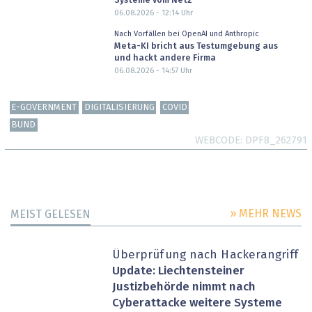
Systeme vom Netz
06.08.2026 - 12:14
Uhr
Nach Vorfällen bei OpenAI und Anthropic
Meta-KI bricht aus Testumgebung aus
und hackt andere Firma
06.08.2026 - 14:57
Uhr
E-GOVERNMENT
DIGITALISIERUNG
COVID
BUND
WEBCODE
DPF8_262791
» MEHR NEWS
MEIST GELESEN
Überprüfung nach Hackerangriff
Update: Liechtensteiner
Justizbehörde nimmt nach
Cyberattacke weitere Systeme