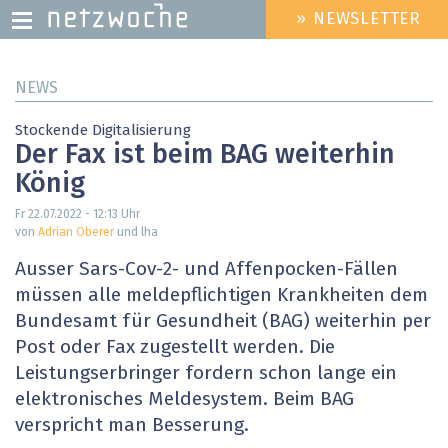
» NEWSLETTER
HEADER
MENU
Direkt
NEWS
zum
Inhalt
Stockende Digitalisierung
Der Fax ist beim BAG weiterhin
König
Fr 22.07.2022 - 12:13
Uhr
von
Adrian Oberer
und lha
Ausser Sars-Cov-2- und Affenpocken-Fällen
müssen alle meldepflichtigen Krankheiten dem
Bundesamt für Gesundheit (BAG) weiterhin per
Post oder Fax zugestellt werden. Die
Leistungserbringer fordern schon lange ein
elektronisches Meldesystem. Beim BAG
verspricht man Besserung.