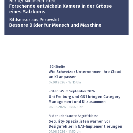
Nur 0,5 Millimeter breit
Forschende entwickeln Kamera in der Grösse
eines Salzkorns
Bildsensor aus Perowskit
Bessere Bilder für Mensch und Maschine
ISG-Studie
Wie Schweizer Unternehmen ihre Cloud
an KI anpassen
07.08.2026 - 12:15
Uhr
Erster CAS im September 2026
Uni Freiburg und GS1 bringen Category
Management und KI zusammen
06.08.2026 - 15:02
Uhr
Bisher unbekannte Angriffsklasse
Security-Spezialisten warnen vor
Designfehler in NAT-Implementierungen
07.08.2026 - 11:50
Uhr