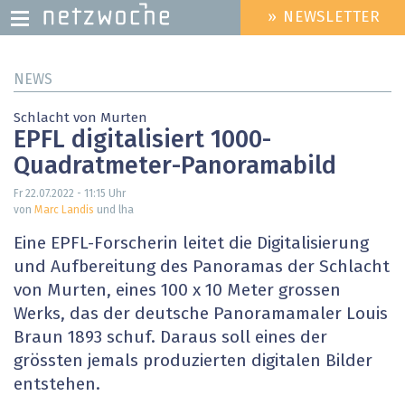
» NEWSLETTER
HEADER
MENU
Direkt
NEWS
zum
Inhalt
Schlacht von Murten
EPFL digitalisiert 1000-
Quadratmeter-Panoramabild
Fr 22.07.2022 - 11:15
Uhr
von
Marc Landis
und lha
Eine EPFL-Forscherin leitet die Digitalisierung
und Aufbereitung des Panoramas der Schlacht
von Murten, eines 100 x 10 Meter grossen
Werks, das der deutsche Panoramamaler Louis
Braun 1893 schuf. Daraus soll eines der
grössten jemals produzierten digitalen Bilder
entstehen.