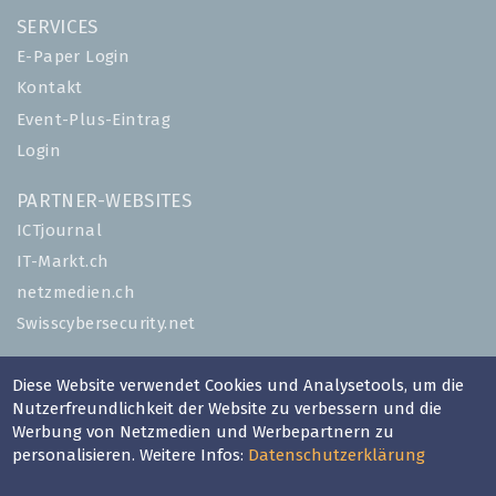
SERVICES
E-Paper Login
Kontakt
Event-Plus-Eintrag
Login
PARTNER-WEBSITES
ICTjournal
IT-Markt.ch
netzmedien.ch
Swisscybersecurity.net
© NETZMEDIEN AG 2026
Diese Website verwendet Cookies und Analysetools, um die
Impressum
Nutzerfreundlichkeit der Website zu verbessern und die
Werbung von Netzmedien und Werbepartnern zu
AGB
personalisieren. Weitere Infos:
Datenschutzerklärung
Nutzungsbestimmungen