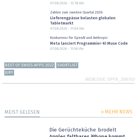
07.08.2026 - 12:18
Uhr
Zahlen zum zweiten Quartal 2026
Lieferengpässe belasten globalen
Tabletmarkt
07.08.2026 - 11:06
Uhr
Konkurrenz für OpenAI und Anthropic
Meta lanciert Programmier-KI Muse Code
07.08.2026 - 11:56
Uhr
BEST OF SWISS APPS 2022
SHORTLIST
JURY
WEBCODE
DPF8_268763
» MEHR NEWS
MEIST GELESEN
Die Gerüchteküche brodelt
Apples faltbares iPhone kommt