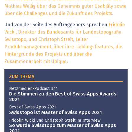
Mathias Wellig über das Geheimnis guter Usability sowie
über die Challenges und die Zukunft des Projekts
.
Und von der Seite des Auftraggebers sprechen
Fridolin
Wicki, Direktor des Bundesamts für Landestopografie
Swisstopo, und Christoph Streit, Leiter
Produktmanagement, über ihre Lieblingsfeatures, die
Hintergründe des Projekts und über die
Zusammenarbeit mit Ubique
.
ZUM THEMA
Netzmedien-Podcast #11
Die Stimmen zu den Best of Swiss Apps Awards
2021
Best of Swiss Apps 2021
Swisstopo ist Master of Swiss Apps 2021
Fridolin Wicki und Christoph Streit im Interview
So wurde Swisstopo zum Master of Swiss Apps
2021