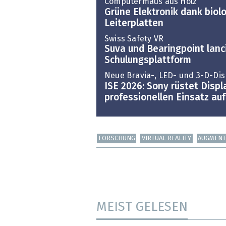
Computermaus aus Holz
Grüne Elektronik dank biol
Leiterplatten
Swiss Safety VR
Suva und Bearingpoint lanc
Schulungsplattform
Neue Bravia-, LED- und 3-D-Dis
ISE 2026: Sony rüstet Displ
professionellen Einsatz auf
FORSCHUNG
VIRTUAL REALITY
AUGMENT
MEIST GELESEN