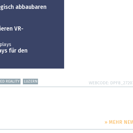
ogisch abbaubaren
ieren VR-
plays
ays für den
ED REALITY
LUZERN
WEBCODE
DPF8_2720
» MEHR NE