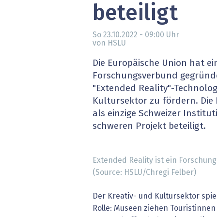
beteiligt
» alle News
Gesund
Block
So 23.10.2022 - 09:00
Uhr
von HSLU
EU-D
Die Europäische Union hat ei
Forschungsverbund gegründe
XaaS,
"Extended Reality"-Technolog
Kultursektor zu fördern. Die
Digita
als einzige Schweizer Institu
schweren Projekt beteiligt.
» alle
Extended Reality ist ein Forschu
(Source: HSLU/Chregi Felber)
Der Kreativ- und Kultursektor spie
Rolle: Museen ziehen Touristinnen