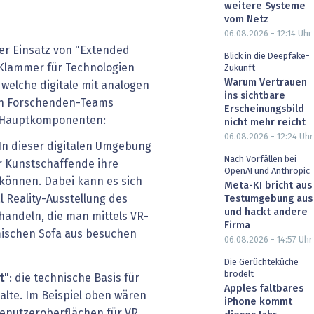
weitere Systeme
vom Netz
06.08.2026 - 12:14
Uhr
er Einsatz von "Extended
Blick in die Deepfake-
ls Klammer für Technologien
Zukunft
Warum Vertrauen
 welche digitale mit analogen
ins sichtbare
nen Forschenden-Teams
Erscheinungsbild
ei Hauptkomponenten:
nicht mehr reicht
06.08.2026 - 12:24
Uhr
 In dieser digitalen Umgebung
Nach Vorfällen bei
 Kunstschaffende ihre
OpenAI und Anthropic
 können. Dabei kann es sich
Meta-KI bricht aus
l Reality-Ausstellung des
Testumgebung aus
und hackt andere
andeln, die man mittels VR-
Firma
mischen Sofa aus besuchen
06.08.2026 - 14:57
Uhr
Die Gerüchteküche
brodelt
t
": die technische Basis für
Apples faltbares
alte. Im Beispiel oben wären
iPhone kommt
enutzeroberflächen für VR,