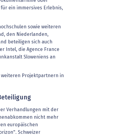
Dokumentarfilme oder
für ein immersives Erlebnis,
hochschulen sowie weiteren
nd, den Niederlanden,
and beteiligen sich auch
r Intel, die Agence France
unkanstalt Sloweniens an
weiteren Projektpartnern in
Beteiligung
der Verhandlungen mit der
hmenabkommen nicht mehr
eren europäischen
izon". Schweizer