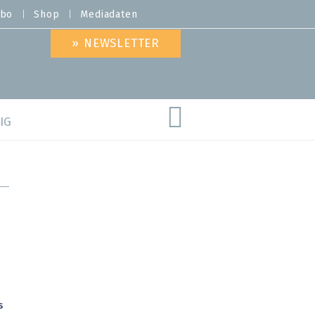
bo
Shop
Mediadaten
» NEWSLETTER
IG
are
s