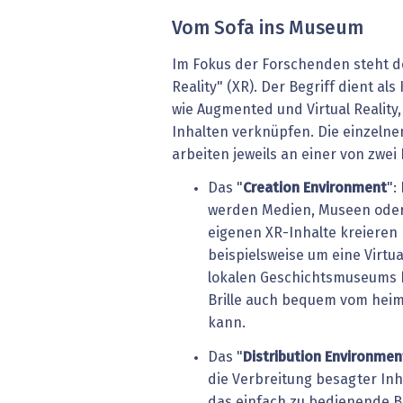
Vom Sofa ins Museum
Im Fokus der Forschenden steht d
Reality" (XR). Der Begriff dient a
wie Augmented und Virtual Reality,
Inhalten verknüpfen. Die einzel
arbeiten jeweils an einer von zw
Das "
Creation Environment
":
werden Medien, Museen oder
eigenen XR-Inhalte kreieren
beispielsweise um eine Virtua
lokalen Geschichtsmuseums h
Brille auch bequem vom hei
kann.
Das "
Distribution Environmen
die Verbreitung besagter Inh
das einfach zu bedienende B