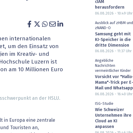
cIAM
heit wird digital
IT for Health
herausfordern
06.08.2026 - 10:49
Uhr
chain
Artificial Intelligence
Ausblick auf zHBM und
zNAND-O
Samsung geht mit
SGVO
Finance 2030
nen internationalen
KI-Speicher in die
dritte Dimension
t, um den Einsatz von
 Managed Services & Co.
Fintech & Insurtech
06.08.2026 - 11:37
Uhr
ien im Kreativ- und
Angebliche
 Hochschule Luzern ist
l Banking
Professional AV & Digital Signage
Nachrichten
tion am 10 Millionen Euro
vermeintlicher Kinder
 Dossiers
» alle Specials
Vorsicht vor "Hallo
Mama"-Trick per E
Mail und Whatsapp
06.08.2026 - 16:40
Uhr
ngsschwerpunkt an der HSLU.
ISG-Studie
Wie Schweizer
Unternehmen ihre
lt in Europa eine zentrale
Cloud an KI
anpassen
 und Touristen an,
06.08.2026 - 15:46
Uhr