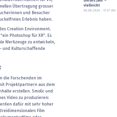
dieses Jahr –
vielleicht
nellen Übertragung grosser
06.08.2026 - 11:37
Uhr
ucherinnen und Besucher
ckelfreies Erlebnis haben.
 des Creation Environment.
"ein Photoshop für XR". Es
ale Werkzeuge zu entwickeln,
n- und Kulturschaffende
t
n die Forschenden im
it Projektpartnern aus dem
nhalte erstellen. Smolic und
hes Video zu produzieren:
erden dafür mit sehr hoher
dreidimensionalen Film