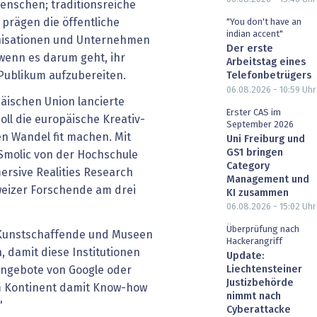
enschen; traditionsreiche
prägen die öffentliche
"You don't have an
indian accent"
anisationen und Unternehmen
Der erste
 wenn es darum geht, ihr
Arbeitstag eines
s Publikum aufzubereiten.
Telefonbetrügers
06.08.2026 - 10:59
Uhr
äischen Union lancierte
Erster CAS im
ll die europäische Kreativ-
September 2026
en Wandel fit machen. Mit
Uni Freiburg und
GS1 bringen
 Smolic von der Hochschule
Category
ersive Realities Research
Management und
weizer Forschende am drei
KI zusammen
06.08.2026 - 15:02
Uhr
Überprüfung nach
 Kunstschaffende und Museen
Hackerangriff
 damit diese Institutionen
Update:
 Angebote von Google oder
Liechtensteiner
Justizbehörde
m Kontinent damit Know-how
nimmt nach
"
Cyberattacke