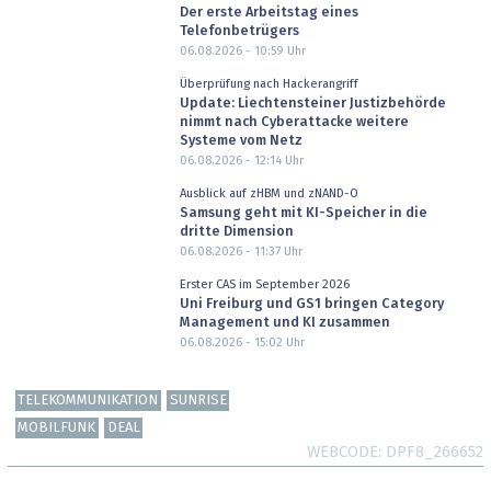
Der erste Arbeitstag eines
Telefonbetrügers
06.08.2026 - 10:59
Uhr
Überprüfung nach Hackerangriff
Update: Liechtensteiner Justizbehörde
nimmt nach Cyberattacke weitere
Systeme vom Netz
06.08.2026 - 12:14
Uhr
Ausblick auf zHBM und zNAND-O
Samsung geht mit KI-Speicher in die
dritte Dimension
06.08.2026 - 11:37
Uhr
Erster CAS im September 2026
Uni Freiburg und GS1 bringen Category
Management und KI zusammen
06.08.2026 - 15:02
Uhr
TELEKOMMUNIKATION
SUNRISE
MOBILFUNK
DEAL
WEBCODE
DPF8_266652