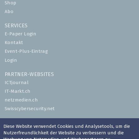
Shop
Abo
SERVICES
E-Paper Login
Kontakt
Event-Plus-Eintrag
Login
PARTNER-WEBSITES
ICTjournal
IT-Markt.ch
netzmedien.ch
Swisscybersecurity.net
© NETZMEDIEN AG 2026
Diese Website verwendet Cookies und Analysetools, um die
Impressum
Nutzerfreundlichkeit der Website zu verbessern und die