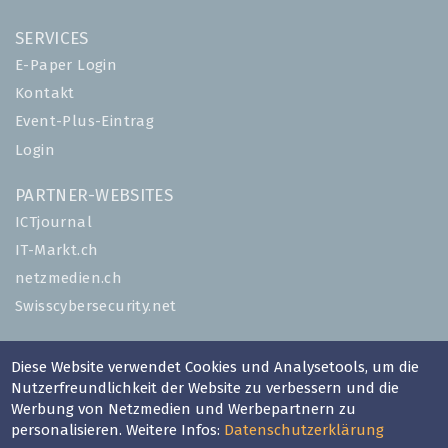
SERVICES
E-Paper Login
Kontakt
Event-Plus-Eintrag
Login
PARTNER-WEBSITES
ICTjournal
IT-Markt.ch
netzmedien.ch
Swisscybersecurity.net
© NETZMEDIEN AG 2026
Diese Website verwendet Cookies und Analysetools, um die
Impressum
Nutzerfreundlichkeit der Website zu verbessern und die
AGB
Werbung von Netzmedien und Werbepartnern zu
personalisieren. Weitere Infos:
Datenschutzerklärung
Nutzungsbestimmungen