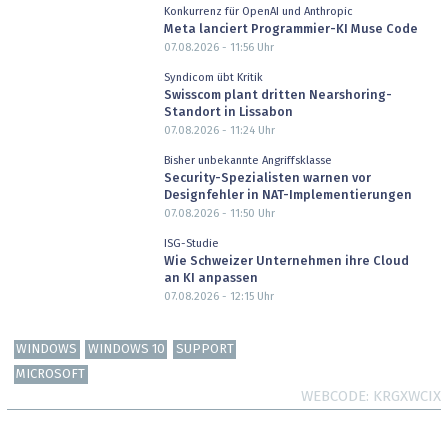
Konkurrenz für OpenAI und Anthropic
Meta lanciert Programmier-KI Muse Code
07.08.2026 - 11:56
Uhr
Syndicom übt Kritik
Swisscom plant dritten Nearshoring-
Standort in Lissabon
07.08.2026 - 11:24
Uhr
Bisher unbekannte Angriffsklasse
Security-Spezialisten warnen vor
Designfehler in NAT-Implementierungen
07.08.2026 - 11:50
Uhr
ISG-Studie
Wie Schweizer Unternehmen ihre Cloud
an KI anpassen
07.08.2026 - 12:15
Uhr
WINDOWS
WINDOWS 10
SUPPORT
MICROSOFT
WEBCODE
KRGXWCIX