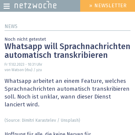
» NEWSLETTER
HEADER
MENU
Direkt
NEWS
zum
Inhalt
Noch nicht getestet
Whatsapp will Sprachnachrichten
automatisch transkribieren
Fr 17.02.2023 - 10:31
Uhr
von Watson (rbu) / yzu
Whatsapp arbeitet an einem Feature, welches
Sprachnachrichten automatisch transkribieren
soll. Noch ist unklar, wann dieser Dienst
lanciert wird.
(Source: Dimitri Karastelev / Unsplash)
Hoffnung für alle, die keine Nerven für