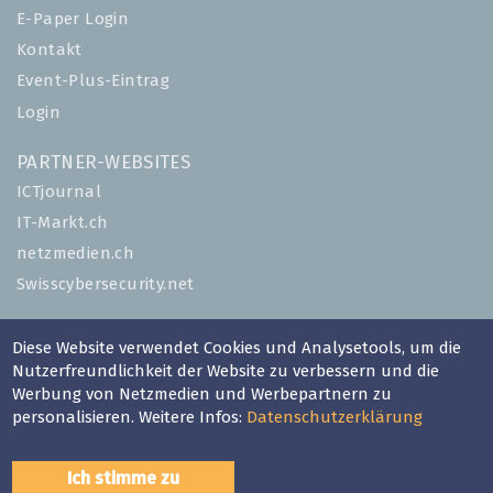
E-Paper Login
Kontakt
Event-Plus-Eintrag
Login
PARTNER-WEBSITES
ICTjournal
IT-Markt.ch
netzmedien.ch
Swisscybersecurity.net
© NETZMEDIEN AG 2026
Diese Website verwendet Cookies und Analysetools, um die
Impressum
Nutzerfreundlichkeit der Website zu verbessern und die
Werbung von Netzmedien und Werbepartnern zu
AGB
personalisieren. Weitere Infos:
Datenschutzerklärung
Nutzungsbestimmungen
Datenschutzerklärung
Ich stimme zu