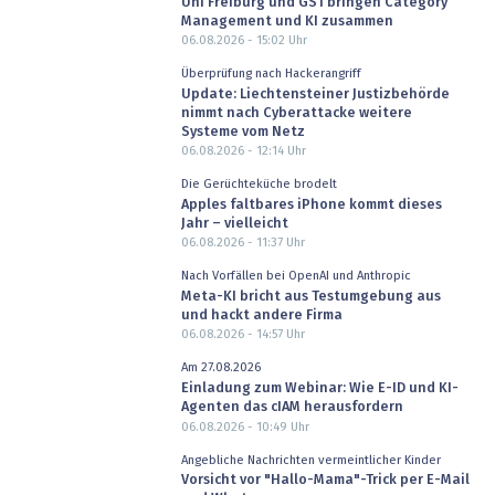
Uni Freiburg und GS1 bringen Category
Management und KI zusammen
06.08.2026 - 15:02
Uhr
Überprüfung nach Hackerangriff
Update: Liechtensteiner Justizbehörde
nimmt nach Cyberattacke weitere
Systeme vom Netz
06.08.2026 - 12:14
Uhr
Die Gerüchteküche brodelt
Apples faltbares iPhone kommt dieses
Jahr – vielleicht
06.08.2026 - 11:37
Uhr
Nach Vorfällen bei OpenAI und Anthropic
Meta-KI bricht aus Testumgebung aus
und hackt andere Firma
06.08.2026 - 14:57
Uhr
Am 27.08.2026
Einladung zum Webinar: Wie E-ID und KI-
Agenten das cIAM herausfordern
06.08.2026 - 10:49
Uhr
Angebliche Nachrichten vermeintlicher Kinder
Vorsicht vor "Hallo-Mama"-Trick per E-Mail