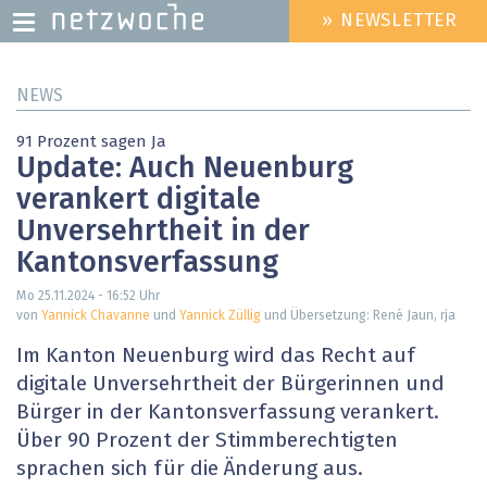
» NEWSLETTER
HEADER
MENU
Direkt
NEWS
zum
Inhalt
91 Prozent sagen Ja
Update: Auch Neuenburg
verankert digitale
Unversehrtheit in der
Kantonsverfassung
Mo 25.11.2024 - 16:52
Uhr
von
Yannick Chavanne
und
Yannick Züllig
und Übersetzung: René Jaun, rja
Im Kanton Neuenburg wird das Recht auf
digitale Unversehrtheit der Bürgerinnen und
Bürger in der Kantonsverfassung verankert.
Über 90 Prozent der Stimmberechtigten
sprachen sich für die Änderung aus.