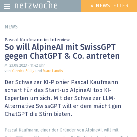
» NEWSLETTER
HEADER
MENU
Direkt
NEWS
zum
Inhalt
Pascal Kaufmann im Interview
So will AlpineAI mit SwissGPT
gegen ChatGPT & Co. antreten
Mi 23.08.2023 - 11:42
Uhr
von
Yannick Züllig
und
Marc Landis
Der Schweizer KI-Pionier Pascal Kaufmann
schart für das Start-up AlpineAI top KI-
Experten um sich. Mit der Schweizer LLM-
Alternative SwissGPT will er dem mächtigen
ChatGPT die Stirn bieten.
Pascal Kaufmann, einer der Gründer von AlpineAI, will mit