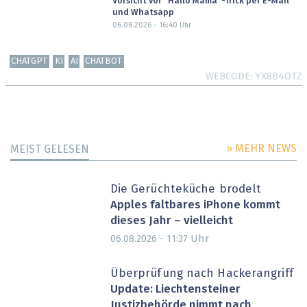
Vorsicht vor "Hallo Mama"-Trick per E-Mail
und Whatsapp
06.08.2026 - 16:40
Uhr
CHATGPT
KI
AI
CHATBOT
WEBCODE
YX8B4OTZ
» MEHR NEWS
MEIST GELESEN
Die Gerüchteküche brodelt
Apples faltbares iPhone kommt
dieses Jahr – vielleicht
Uhr
06.08.2026 - 11:37
Überprüfung nach Hackerangriff
Update: Liechtensteiner
Justizbehörde nimmt nach