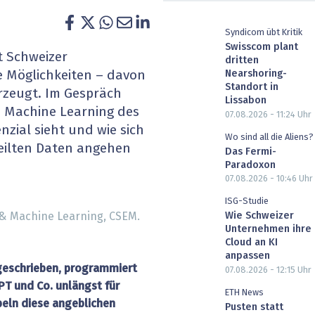
heit wird digital
IT for Health
Syndicom übt Kritik
Swisscom plant
chain
Artificial Intelligence
t Schweizer
dritten
Nearshoring-
e Möglichkeiten – davon
SGVO
Finance 2030
Standort in
erzeugt. Im Gespräch
Lissabon
& Machine Learning des
 Managed Services & Co.
Fintech & Insurtech
07.08.2026 - 11:24
Uhr
nzial sieht und wie sich
Wo sind all die Aliens?
eilten Daten angehen
l Banking
Professional AV & Digital Signage
Das Fermi-
Paradoxon
07.08.2026 - 10:46
Uhr
 Dossiers
» alle Specials
ISG-Studie
 & Machine Learning, CSEM.
Wie Schweizer
Unternehmen ihre
Cloud an KI
anpassen
 geschrieben, programmiert
07.08.2026 - 12:15
Uhr
T und Co. unlängst für
ETH News
beln diese angeblichen
Pusten statt