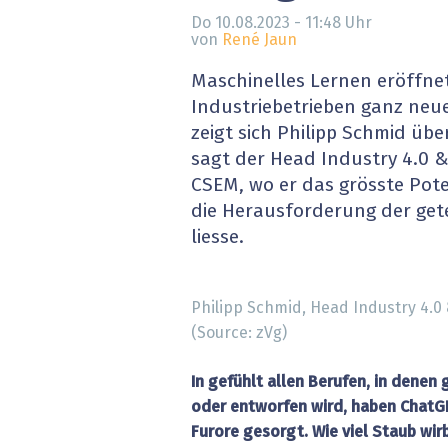
» alle News
Gesund
Do 10.08.2023 - 11:48
Uhr
von
René Jaun
Block
Maschinelles Lernen eröffne
Industriebetrieben ganz neu
EU-D
zeigt sich Philipp Schmid üb
sagt der Head Industry 4.0 
XaaS,
CSEM, wo er das grösste Pote
die Herausforderung der get
Digita
liesse.
» alle
Philipp Schmid, Head Industry 4.0
(Source: zVg)
In gefühlt allen Berufen, in denen
oder entworfen wird, haben ChatGP
Furore gesorgt. Wie viel Staub wir