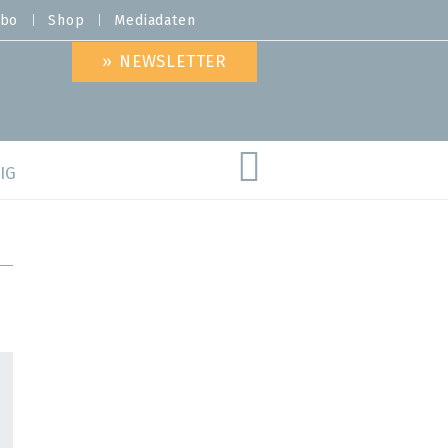
bo
Shop
Mediadaten
» NEWSLETTER
IG
are