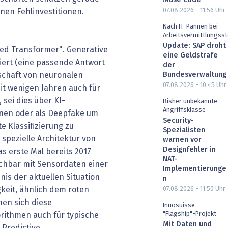
Muse Code
07.08.2026 - 11:56
Uhr
nen Fehlinvestitionen.
Nach IT-Pannen bei
Arbeitsvermittlungsst
Update: SAP droht
ned Transformer". Generative
eine Geldstrafe
iert (eine passende Antwort
der
Bundesverwaltung
nschaft von neuronalen
07.08.2026 - 10:45
Uhr
it wenigen Jahren auch für
sei dies über KI-
Bisher unbekannte
Angriffsklasse
onen oder als Deepfake um
Security-
e Klassifizierung zu
Spezialisten
spezielle Architektur von
warnen vor
Designfehler in
 erste Mal bereits 2017
NAT-
eichbar mit Sensordaten einer
Implementierunge
is der aktuellen Situation
n
07.08.2026 - 11:50
Uhr
gkeit, ähnlich dem roten
nen sich diese
Innosuisse-
"Flagship"-Projekt
rithmen auch für typische
Mit Daten und