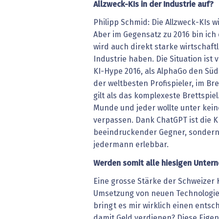
Allzweck-KIs in der Industrie auf?
Philipp Schmid: Die Allzweck-KIs w
Aber im Gegensatz zu 2016 bin ich
wird auch direkt starke wirtschaft
Industrie haben. Die Situation ist
KI-Hype 2016, als AlphaGo den Süd
der weltbesten Profispieler, im Br
gilt als das komplexeste Brettspiel.
Munde und jeder wollte unter ke
verpassen. Dank ChatGPT ist die KI
beeindruckender Gegner, sondern 
jedermann erlebbar.
Werden somit alle hiesigen Unter
Eine grosse Stärke der Schweizer
Umsetzung von neuen Technologie
bringt es mir wirklich einen entsc
damit Geld verdienen? Diese Eige