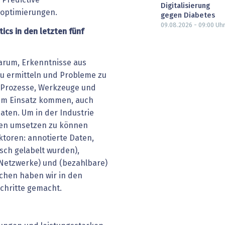
 Predictive
Digitalisierung
soptimierungen.
gegen Diabetes
09.08.2026 - 09:00
Uh
ics in den letzten fünf
darum, Erkenntnisse aus
zu ermitteln und Probleme zu
e Prozesse, Werkzeuge und
zum Einsatz kommen, auch
ten. Um in der Industrie
gen umsetzen zu können
aktoren: annotierte Daten,
sch gelabelt wurden),
 Netzwerke) und (bezahlbare)
ichen haben wir in den
schritte gemacht.