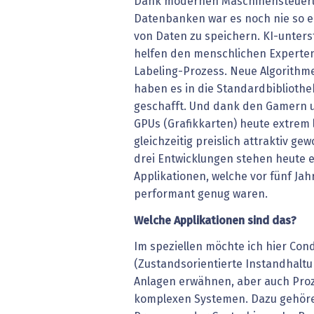
Dank modernen Maschinensteueru
Datenbanken war es noch nie so 
von Daten zu speichern. KI-unters
helfen den menschlichen Expert
Labeling-Prozess. Neue Algorithm
haben es in die Standardbiblioth
geschafft. Und dank den Gamern 
GPUs (Grafikkarten) heute extrem 
gleichzeitig preislich attraktiv g
drei Entwicklungen stehen heute ei
Applikationen, welche vor fünf Jah
performant genug waren.
Welche Applikationen sind das?
Im speziellen möchte ich hier Co
(Zustandsorientierte Instandhalt
Anlagen erwähnen, aber auch Pro
komplexen Systemen. Dazu gehöre