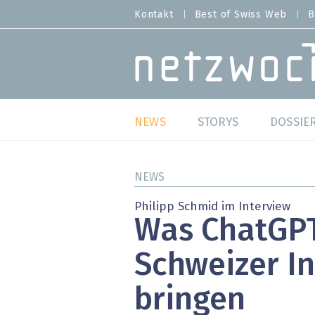
Direkt
Kontakt
Best of Swiss Web
B
HEADER
zum
MENU
Inhalt
MAIN NAVIGATION
NEWS
STORYS
DOSSIE
Live
Best o
NEWS
Wild Card
Best o
Philipp Schmid im Interview
Was ChatGPT
Studien
Best o
Schweizer In
Meinungen
SAP S
bringen
Hands-on
Arbei