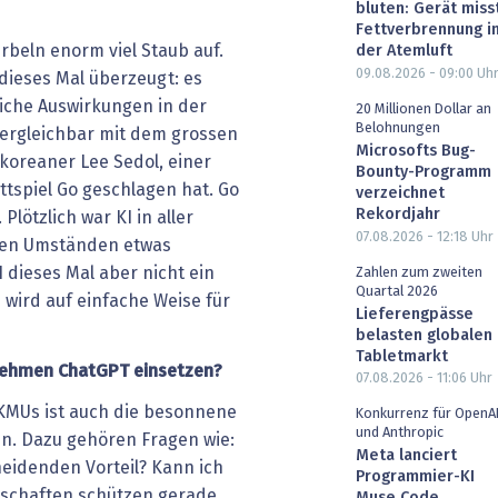
bluten: Gerät miss
Fettverbrennung i
irbeln enorm viel Staub auf.
der Atemluft
09.08.2026 - 09:00
Uh
 dieses Mal überzeugt: es
liche Auswirkungen in der
20 Millionen Dollar an
Belohnungen
 vergleichbar mit dem grossen
Microsofts Bug-
koreaner Lee Sedol, einer
Bounty-Programm
ettspiel Go geschlagen hat. Go
verzeichnet
Rekordjahr
 Plötzlich war KI in aller
07.08.2026 - 12:18
Uhr
inen Umständen etwas
 dieses Mal aber nicht ein
Zahlen zum zweiten
Quartal 2026
wird auf einfache Weise für
Lieferengpässe
belasten globalen
Tabletmarkt
nehmen ChatGPT einsetzen?
07.08.2026 - 11:06
Uhr
 KMUs ist auch die besonnene
Konkurrenz für OpenA
und Anthropic
n. Dazu gehören Fragen wie:
Meta lanciert
heidenden Vorteil? Kann ich
Programmier-KI
nschaften schützen gerade