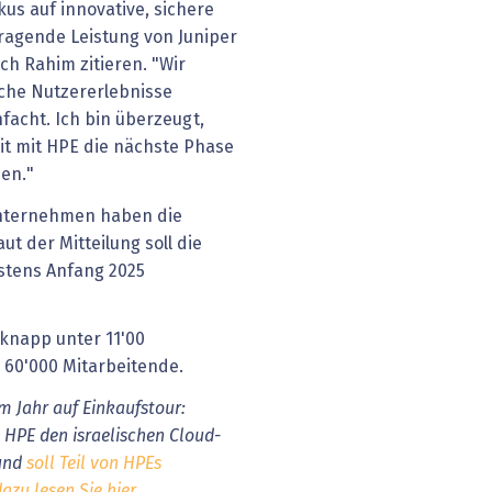
kus auf innovative, sichere
ragende Leistung von Juniper
ch Rahim zitieren. "Wir
che Nutzererlebnisse
facht. Ich bin überzeugt,
t mit HPE die nächste Phase
en."
Unternehmen haben die
t der Mitteilung soll die
stens Anfang 2025
knapp unter 11'00
r 60'000 Mitarbeitende.
em Jahr auf Einkaufstour:
 HPE den israelischen Cloud-
 und
soll Teil von HPEs
zu lesen Sie hier
.