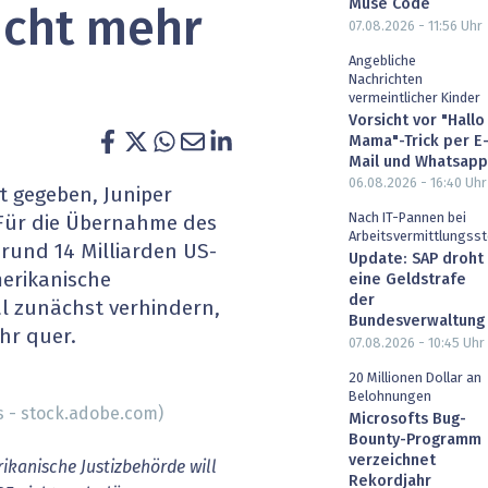
Muse Code
icht mehr
heit wird digital
IT for Health
07.08.2026 - 11:56
Uhr
Angebliche
chain
Artificial Intelligence
Nachrichten
vermeintlicher Kinder
Vorsicht vor "Hallo
SGVO
Finance 2030
Mama"-Trick per E
Mail und Whatsapp
 Managed Services & Co.
Fintech & Insurtech
06.08.2026 - 16:40
Uhr
 gegeben, Juniper
Nach IT-Pannen bei
Für die Übernahme des
l Banking
Professional AV & Digital Signage
Arbeitsvermittlungsst
rund 14 Milliarden US-
Update: SAP droht
merikanische
eine Geldstrafe
 Dossiers
» alle Specials
der
al zunächst verhindern,
Bundesverwaltung
ehr quer.
07.08.2026 - 10:45
Uhr
20 Millionen Dollar an
Belohnungen
s - stock.adobe.com)
Microsofts Bug-
Bounty-Programm
verzeichnet
ikanische Justizbehörde will
Rekordjahr