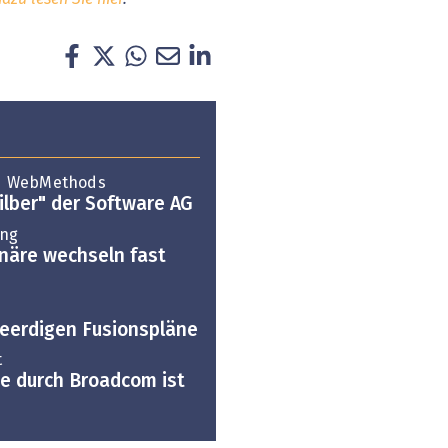
d WebMethods
silber" der Software AG
ung
näre wechseln fast
eerdigen Fusionspläne
t
 durch Broadcom ist