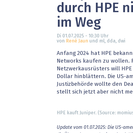
durch HPE n
» alle News
Gesund
im Weg
Block
EU-D
Di 01.07.2025 - 10:30
Uhr
von
René Jaun
und ml, dda, dwi
XaaS,
Anfang 2024 hat HPE bekannt
Networks kaufen zu wollen. 
Digita
Netzwerkausrüsters will HPE 
Dollar hinblättern. Die US-a
» alle
Justizbehörde wollte den De
stellt sich jetzt aber nicht m
HPE kauft Juniper. (Source: momiu
Update vom 01.07.2025: Die US-amer