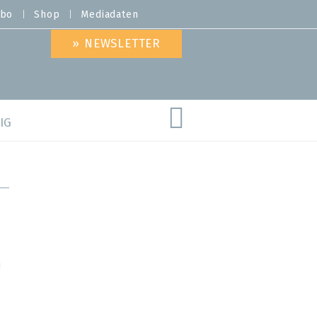
bo
Shop
Mediadaten
» NEWSLETTER
IG
are
I