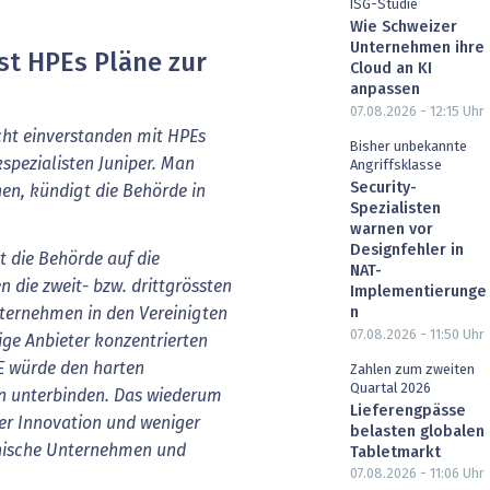
ISG-Studie
Wie Schweizer
Unternehmen ihre
st HPEs Pläne zur
Cloud an KI
anpassen
07.08.2026 - 12:15
Uhr
icht einverstanden mit HPEs
Bisher unbekannte
pezialisten Juniper. Man
Angriffsklasse
Security-
en, kündigt die Behörde in
Spezialisten
warnen vor
Designfehler in
t die Behörde auf die
NAT-
n die zweit- bzw. drittgrössten
Implementierunge
n
ternehmen in den Vereinigten
07.08.2026 - 11:50
Uhr
ige Anbieter konzentrierten
E würde den harten
Zahlen zum zweiten
Quartal 2026
n unterbinden. Das wiederum
Lieferengpässe
er Innovation und weniger
belasten globalen
anische Unternehmen und
Tabletmarkt
07.08.2026 - 11:06
Uhr