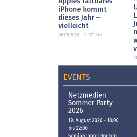
Apples faltbares
U
iPhone kommt
L
dieses Jahr –
J
vielleicht
n
Uhr
06.08.2026 - 11:37
w
0
EVENTS
Open-i 2026 | The
Netzmedien
Swiss Innovation
Sommer Party
Platform
2026
6. November 2026 -
19. August 2026 - 18:00
:00 bis 18:00
bis 22:00
ongresshaus Zürich
Seminarhotel Bocken,