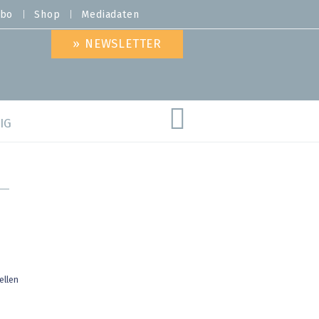
bo
Shop
Mediadaten
» NEWSLETTER
IG
are
ellen