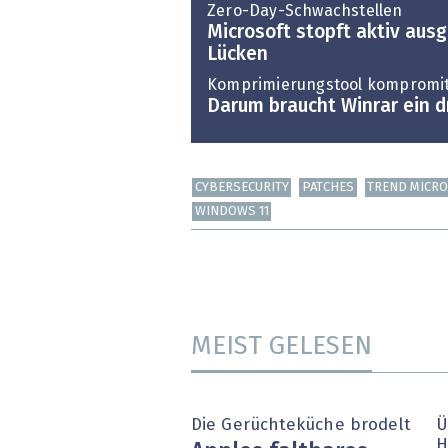
Zero-Day-Schwachstellen
Microsoft stopft aktiv aus
Lücken
Komprimierungstool kompromit
Darum braucht Winrar ein 
CYBERSECURITY
PATCHES
TREND MICR
WINDOWS 11
MEIST GELESEN
Die Gerüchteküche brodelt
Ü
H