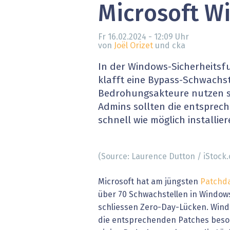
Microsoft W
» alle News
Gesund
Block
Fr 16.02.2024 - 12:09
Uhr
von
Joël Orizet
und cka
EU-D
In der Windows-Sicherheitsf
klafft eine Bypass-Schwachst
XaaS,
Bedrohungsakteure nutzen si
Admins sollten die entsprec
Digita
schnell wie möglich installier
» alle
(Source: Laurence Dutton / iStock
Microsoft hat am jüngsten
Patchd
über 70 Schwachstellen in Windows
schliessen Zero-Day-Lücken. Wind
die entsprechenden Patches besond