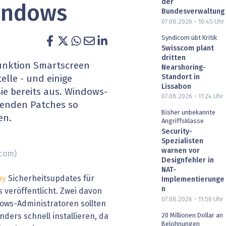
der
indows
heit wird digital
IT for Health
Bundesverwaltung
07.08.2026 - 10:45
Uhr
chain
Artificial Intelligence
Syndicom übt Kritik
Swisscom plant
dritten
SGVO
Finance 2030
unktion Smartscreen
Nearshoring-
Standort in
elle - und einige
 Managed Services & Co.
Fintech & Insurtech
Lissabon
e bereits aus. Windows-
07.08.2026 - 11:24
Uhr
henden Patches so
l Banking
Professional AV & Digital Signage
Bisher unbekannte
en.
Angriffsklasse
 Dossiers
» alle Specials
Security-
Spezialisten
warnen vor
.com)
Designfehler in
NAT-
ay
Sicherheitsupdates für
Implementierunge
n
 veröffentlicht. Zwei davon
07.08.2026 - 11:50
Uhr
ows-Administratoren sollten
ers schnell installieren, da
20 Millionen Dollar an
Belohnungen