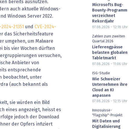
ken bereits ausnutzen.
Microsofts Bug-
ndern auch aktuelle Windows-
Bounty-Programm
 und Windows Server 2022.
verzeichnet
Rekordjahr
-2024-21351
und
CVE-2024-
07.08.2026 - 12:18
Uhr
er das Sicherheitsfeature
Zahlen zum zweiten
er umgehen, um Malware
Quartal 2026
Lieferengpässe
 bis vier Wochen dürften
belasten globalen
ackergruppierungen versuchen,
Tabletmarkt
nische Anbieter von
07.08.2026 - 11:06
Uhr
eits entsprechende
ISG-Studie
n beobachtet, unter
Wie Schweizer
dra (auch bekannt als
Unternehmen ihre
Cloud an KI
anpassen
07.08.2026 - 12:15
Uhr
lt, sie würden ein Bild
ch eines angezeigt, heisst es
Innosuisse-
"Flagship"-Projekt
 erfolge jedoch der Download
Mit Daten und
hner der Opfers infiziert
Digitalisierung