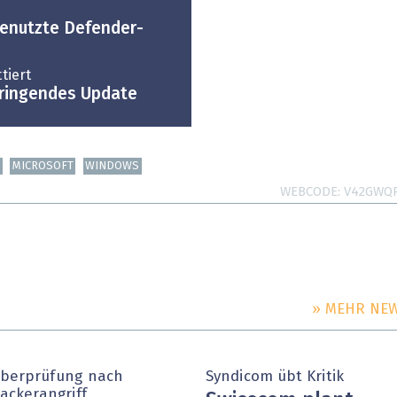
genutzte Defender-
tiert
dringendes Update
O
MICROSOFT
WINDOWS
WEBCODE
V42GWQ
» MEHR NE
berprüfung nach
Syndicom übt Kritik
ackerangriff