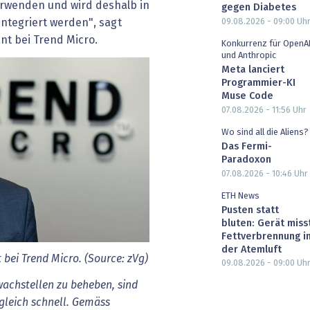
verwenden und wird deshalb in
gegen Diabetes
integriert werden", sagt
09.08.2026 - 09:00
Uh
nt bei Trend Micro.
Konkurrenz für OpenA
und Anthropic
Meta lanciert
Programmier-KI
Muse Code
07.08.2026 - 11:56
Uhr
Wo sind all die Aliens?
Das Fermi-
Paradoxon
07.08.2026 - 10:46
Uhr
ETH News
Pusten statt
bluten: Gerät miss
Fettverbrennung i
der Atemluft
bei Trend Micro. (Source: zVg)
09.08.2026 - 09:00
Uh
achstellen zu beheben, sind
 gleich schnell. Gemäss