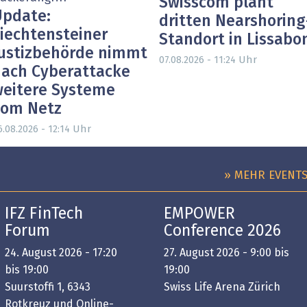
Swisscom plant
pdate:
dritten Nearshoring
iechtensteiner
Standort in Lissabo
ustizbehörde nimmt
Uhr
07.08.2026 - 11:24
ach Cyberattacke
eitere Systeme
vom Netz
Uhr
6.08.2026 - 12:14
» MEHR EVENT
IFZ FinTech
EMPOWER
Forum
Conference 2026
24. August 2026 - 17:20
27. August 2026 - 9:00 bis
bis 19:00
19:00
Suurstoffi 1, 6343
Swiss Life Arena Zürich
Rotkreuz und Online-