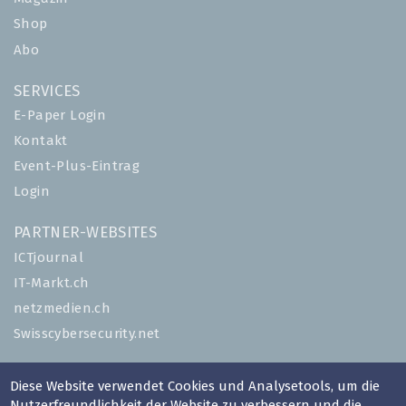
Shop
Abo
SERVICES
E-Paper Login
Kontakt
Event-Plus-Eintrag
Login
PARTNER-WEBSITES
ICTjournal
IT-Markt.ch
netzmedien.ch
Swisscybersecurity.net
© NETZMEDIEN AG 2026
Diese Website verwendet Cookies und Analysetools, um die
Impressum
Nutzerfreundlichkeit der Website zu verbessern und die