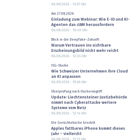
06.08.2026 - 14:57
Uhr
Am 27.08.2026
Einladung zum Webinar: Wie E-ID und KI-
Agenten das cIAM herausfordern
06.08.2026 - 10:49
Uhr
Blick in die Deepfake-Zukunft
Warum Vertrauen ins sichtbare
Erscheinungsbild nicht mehr reicht
06.08.2026 - 12:24
Uhr
ISG-Studie
Wie Schweizer Unternehmen ihre Cloud
an KI anpassen
06.08.2026 - 15:46
Uhr
Überprüfung nach Hackerangriff
Update: Liechtensteiner Justizbehörde
nimmt nach Cyberattacke weitere
Systeme vom Netz
06.08.2026 - 12:14
Uhr
Die Gerüchteküche brodelt
Apples faltbares iPhone kommt dieses
Jahr – vielleicht
06.08.2026 - 11:37
Uhr